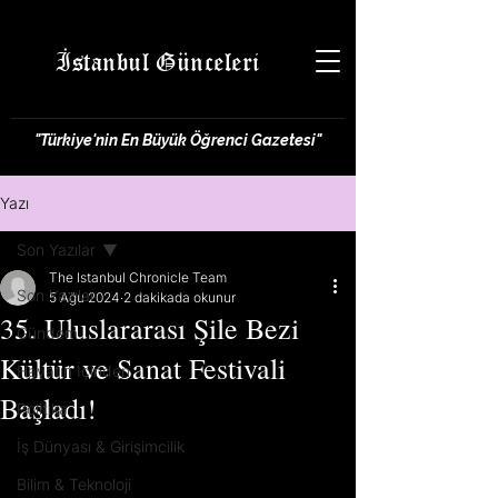
İstanbul Günceleri
"Türkiye'nin En Büyük Öğrenci Gazetesi"
Yazı
Son Yazılar
The Istanbul Chronicle Team
Son Yazılar
5 Ağu 2024
2 dakikada okunur
35. Uluslararası Şile Bezi
Gündem
Kültür ve Sanat Festivali
Hayatın İçinden
Başladı!
Politika
İş Dünyası & Girişimcilik
Bilim & Teknoloji