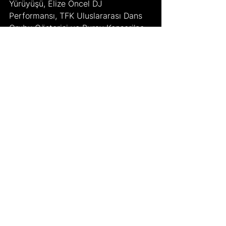
Yürüyüşü, Elize Öncel DJ 
Performansı, TFK Uluslararası Dans 
Grubu Gösterisi ve Buray Konseri’ne 
ev sahipliği yaptı. Devam eden 
günlerde festival; aralarında Can 
Bonomo, Sıla gibi şarkıcıların da 
bulunduğu birçok sanatçının 
konserine, çeşitli Şile bezi sergilerine 
ve defilelerine, birbirinden heyecanlı 
yarışmalara ve daha nicesine sahne 
oldu. Önümüzdeki günlerde festival 
Atiye ve Melek Mosso konserleriyle 
coşkulu bir şekilde etkinliklerine 
devam edecek.
Kültür
Kültürel Miras
Şile
Şile Bezi Festivali
Kortej
Şile Bezi
İstanbul Festivalleri
Sanat Festivali
Dokuma
Türk El Sanatları
Sanat