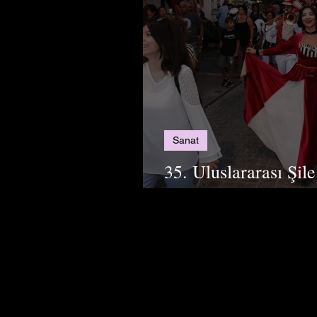
Sanat
35. Uluslararası Şil
Festivali Başladı!