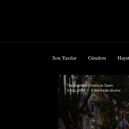
Son Yazılar
Gündem
Hayat
Bilim & Teknoloji
Sanat
The Istanbul Chronicle Team
5 Ağu 2024
2 dakikada okunur