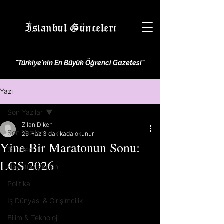
İstanbul Günceleri
"Türkiye'nin En Büyük Öğrenci Gazetesi"
Yazı
Son Yazılar
Zilan Diken
Son Yazılar
26 Haz
3 dakikada okunur
Yine Bir Maratonun Sonu:
Gündem
LGS 2026
Hayatın İçinden
Politika
İş Dünyası & Girişimcilik
Bilim & Teknoloji