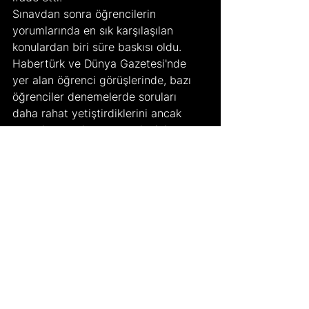
Sınavdan sonra öğrencilerin 
yorumlarında en sık karşılaşılan 
konulardan biri süre baskısı oldu. 
Habertürk ve Dünya Gazetesi'nde 
yer alan öğrenci görüşlerinde, bazı 
öğrenciler denemelerde soruları 
daha rahat yetiştirdiklerini ancak 
gerçek sınavda stres nedeniyle 
hızlarının düştüğünü belirtti. Özellikle 
Türkçe bölümünün uzun sürmesi, 
ikinci oturumda matematik 
performansını olumsuz yönde 
etkiledi. Öğrencilerin bir kısmı 
sınavdan sonra dinlenmeye yöneldi. 
Bazıları kısa süre içinde tercih 
araştırmalarına başladı. Bu süreçte 
ailelerle birlikte okul listeleri ve 
yüzdelik dilim tahminleri üzerinden 