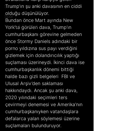
Trump’ın şu anki davasının en ciddi 
Sanat
olduğu düşünülüyor.
Spor
Bundan önce Mart ayında New 
Yemek & Seyahat
York’ta görülen dava, Trump’ın 
cumhurbaşkanı görevine gelmeden 
önce Stormy Daniels adındaki bir 
porno yıldızına sus payı verdiğini 
gizlemek için dolandırıcılık yaptığı 
suçlaması üzerineydi. İkinci dava ise 
cumhurbaşkanlık dönemi bittiği 
halde bazı gizli belgeleri  FBI ve 
Ulusal Arşiv’den saklaması 
hakkındaydı. Ancak şu anki dava, 
2020 yılındaki seçimleri ters 
çevirmeyi denemesi ve Amerika’nın 
cumhurbaşkanıyken vatandaşlara 
defalarca yalan söylemesi üzerine 
suçlamaları bulunduruyor.