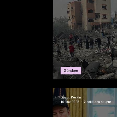
Gündem
Gazze için Ateşkes
Duygu Keskin
16 Haz 2025
2 dakikada okunur