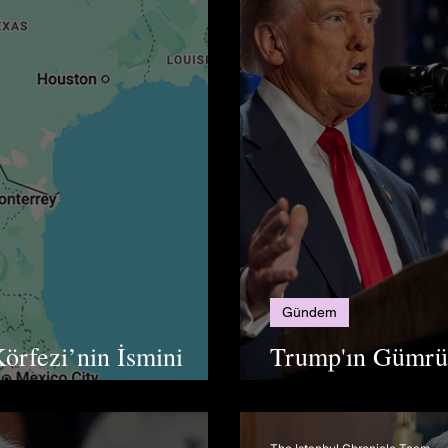
Gündem
örfezi’nin İsmini
Trump'ın Gümrük
Dolar Egemenliğ