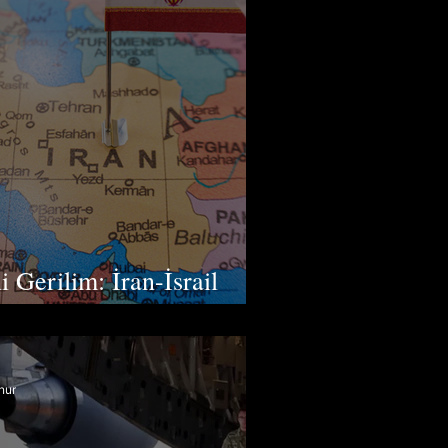
 Gerilim: İran-İsrail
nur