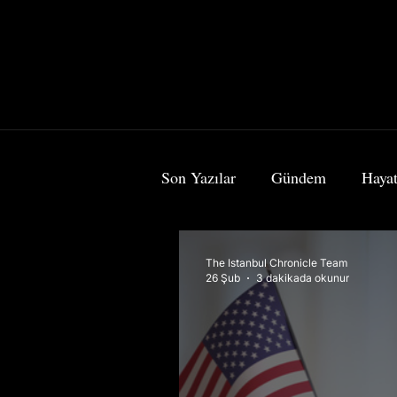
Son Yazılar
Gündem
Hayat
Bilim & Teknoloji
Sanat
The Istanbul Chronicle Team
26 Şub
3 dakikada okunur