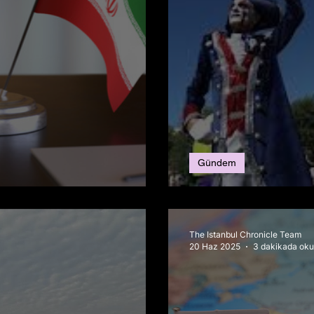
Gündem
eri: Son Durum
Amerika’da Kral
The Istanbul Chronicle Team
20 Haz 2025
3 dakikada oku