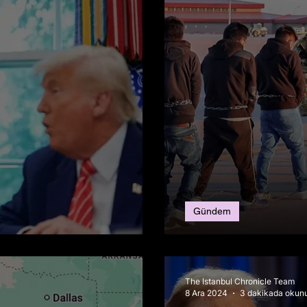
Gündem
ında Sert Polemik
Trump, Göçmenle
The Istanbul Chronicle Team
8 Ara 2024
3 dakikada okun