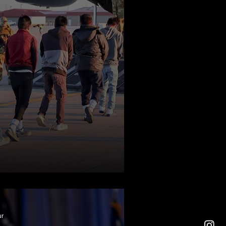
ri Sınır Dışı Ediyor
ur