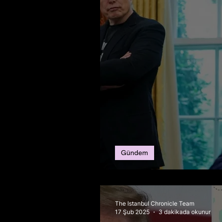
Gündem
Trump ve Musk Aras
The Istanbul Chronicle Team
17 Şub 2025
3 dakikada okunur