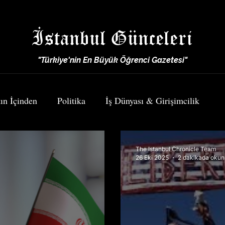
İstanbul Günceleri
"Türkiye'nin En Büyük Öğrenci Gazetesi"
ın İçinden
Politika
İş Dünyası & Girişimcilik
Spor
Yemek & Seyahat
The Istanbul Chronicle Team
26 Eki 2025
2 dakikada okun