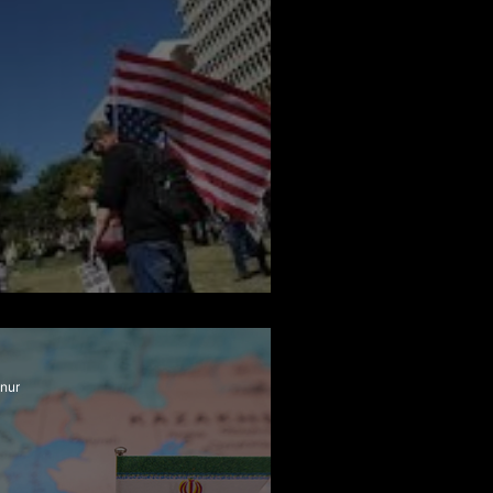
 Yok!
nur