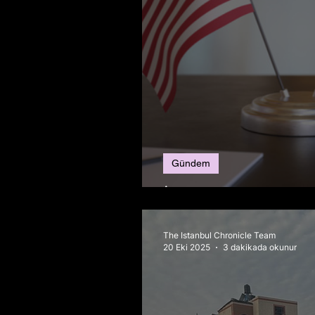
Gündem
İran-ABD Görüşmel
The Istanbul Chronicle Team
20 Eki 2025
3 dakikada okunur