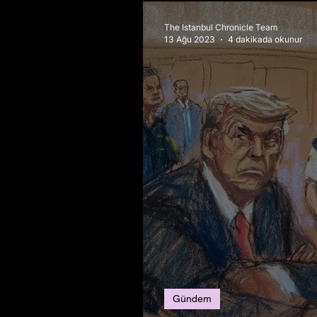
The Istanbul Chronicle Team
13 Ağu 2023
4 dakikada okunur
Gündem