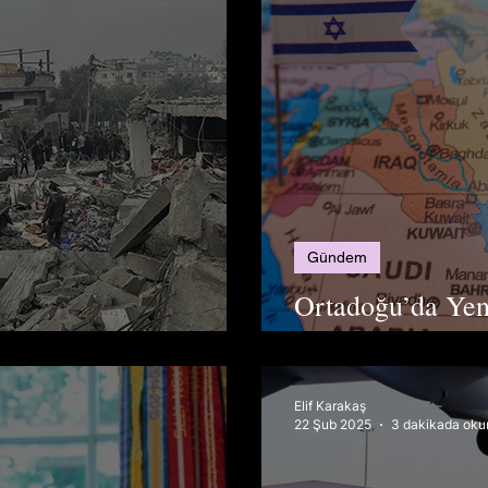
Gündem
Ortadoğu’da Yeni
 Umudu
Çatışmaları
Elif Karakaş
22 Şub 2025
3 dakikada oku