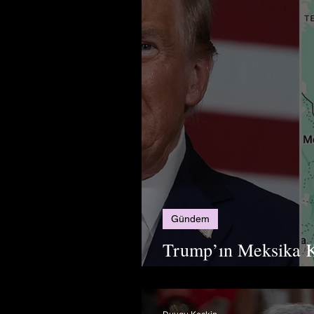
Gündem
Trump’ın Meksika K
Değiştirmesi