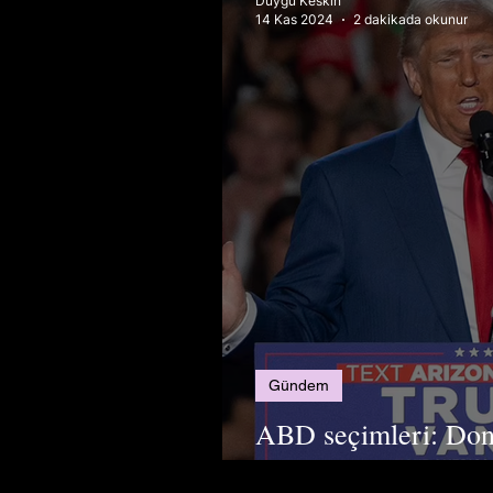
Duygu Keskin
14 Kas 2024
2 dakikada okunur
Gündem
ABD seçimleri: Don
Başkan Seçildi