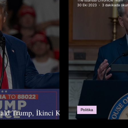
The Istanbul Chronicle Team
30 Eki 2023
3 dakikada oku
Politika
ald Trump, İkinci Kez
Amerikan Siyase