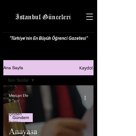
İstanbul Günceleri
"Türkiye'nin En Büyük Öğrenci Gazetesi"
Kaydol
Ana Sayfa
Son Yazılar
Son Yazılar
Mercan Efe
Gündem
9 Tem
Hayatın
İçinden
Gündem
Politika
Anayasa
İş Dünyası &
Girişimcilik