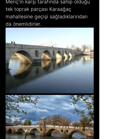
Meriç’in karşı tarafında sahip olduğu 
tek toprak parçası Karaağaç 
mahallesine geçişi sağladıklarından 
da önemlidirler.