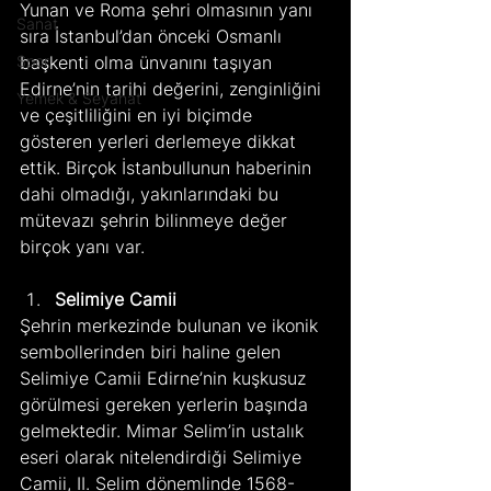
Yunan ve Roma şehri olmasının yanı 
Sanat
sıra İstanbul’dan önceki Osmanlı 
Spor
başkenti olma ünvanını taşıyan 
Edirne’nin tarihi değerini, zenginliğini 
Yemek & Seyahat
ve çeşitliliğini en iyi biçimde 
gösteren yerleri derlemeye dikkat 
ettik. Birçok İstanbullunun haberinin 
dahi olmadığı, yakınlarındaki bu 
mütevazı şehrin bilinmeye değer 
birçok yanı var.
Selimiye Camii
Şehrin merkezinde bulunan ve ikonik 
sembollerinden biri haline gelen 
Selimiye Camii Edirne’nin kuşkusuz 
görülmesi gereken yerlerin başında 
gelmektedir. Mimar Selim’in ustalık 
eseri olarak nitelendirdiği Selimiye 
Camii, II. Selim dönemlinde 1568-