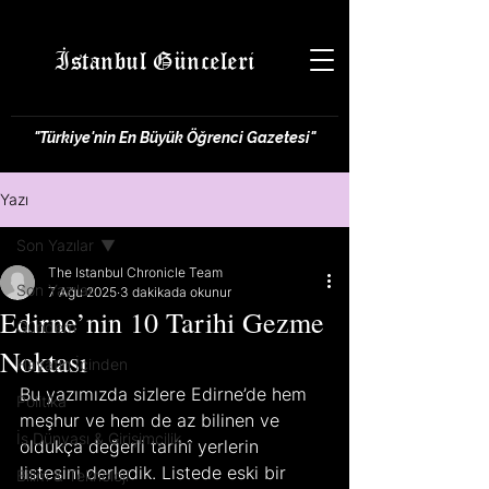
İstanbul Günceleri
"Türkiye'nin En Büyük Öğrenci Gazetesi"
Yazı
Son Yazılar
The Istanbul Chronicle Team
Son Yazılar
7 Ağu 2025
3 dakikada okunur
Edirne’nin 10 Tarihi Gezme
Gündem
Noktası
Hayatın İçinden
Bu yazımızda sizlere Edirne’de hem 
Politika
meşhur ve hem de az bilinen ve 
İş Dünyası & Girişimcilik
oldukça değerli tarihî yerlerin 
listesini derledik. Listede eski bir 
Bilim & Teknoloji