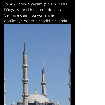
1574 yıllarında yapılmıştır. UNESCO 
Dünya Mirası Listesi’nde de yer alan 
Selimiye Camii bu yönleriyle 
görülmeye değer bir tarihi mekandır.