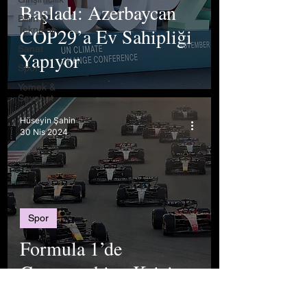
Başladı: Azerbaycan
Bilim &
COP29’a Ev Sahipliği
Teknoloji
Sanat
Yapıyor
Spor
Yemek &
Seyahat
Hüseyin Şahin
30 Nis 2024
Spor
Formula 1’de
Greenwashing Krizi