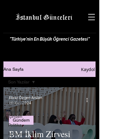
İstanbul Günceleri
"Türkiye'nin En Büyük Öğrenci Gazetesi"
Kaydol
Ana Sayfa
Son Yazılar
Son Yazılar
Ebrar Özgen Arslan
Gündem
20 Kas 2024
Hayatın
İçinden
Gündem
Politika
BM İklim Zirvesi
İş Dünyası &
Girişimcilik