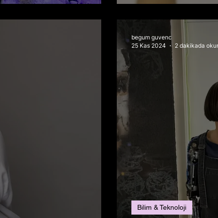
ne Aday Gösterildi
Bantlanmış Muz”
begum guvenc
25 Kas 2024
2 dakikada oku
Bilim & Teknoloji