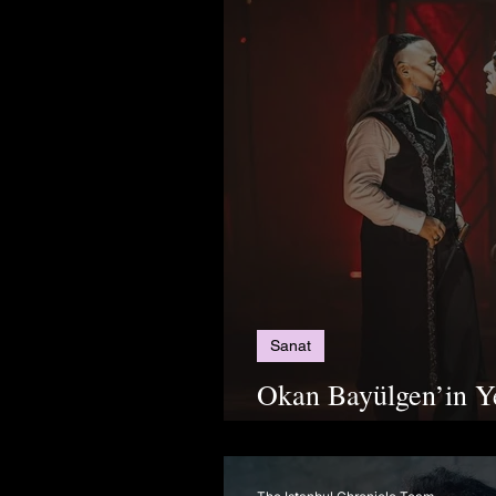
Sanat
Okan Bayülgen’in Ye
Drakula Sahnede !