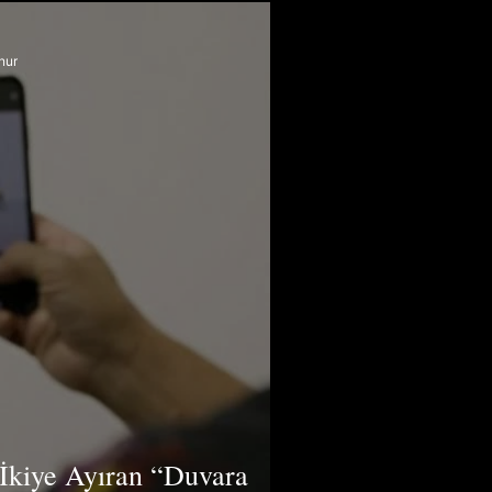
nur
 İkiye Ayıran “Duvara