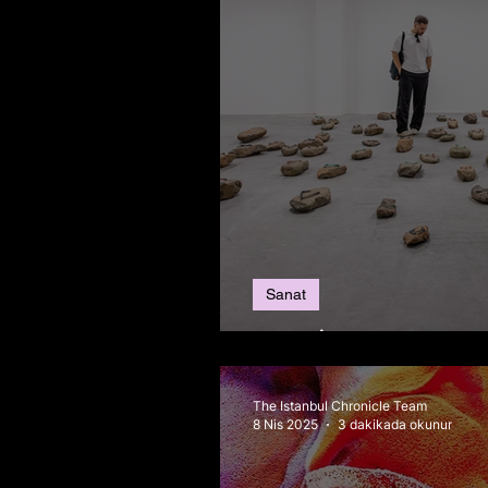
Sanat
2025 İstanbul Bienal
The Istanbul Chronicle Team
8 Nis 2025
3 dakikada okunur