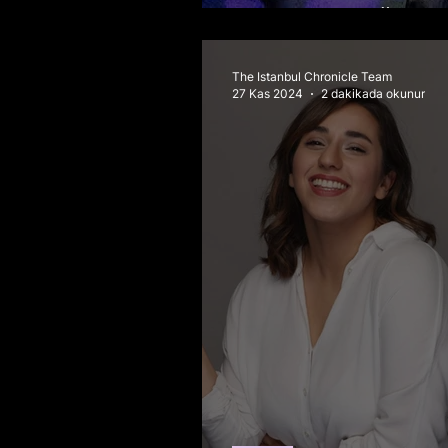
Yılın Müzesi Ödülü'
The Istanbul Chronicle Team
27 Kas 2024
2 dakikada okunur