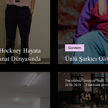
Gündem
 Hockney Hayata
anat Dünyasında
Ünlü Şarkıcı Oli
Kaybetti
The Istanbul Chronicle Team
22 Eki 2025
2 dakikada okun