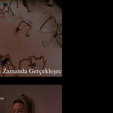
n Zamanda Gerçekleşecek
i
nur