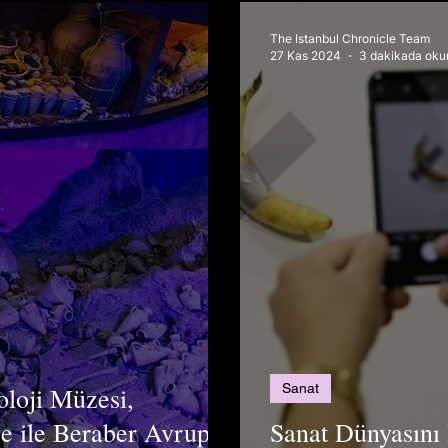
The Istanbul Chronicle Team
27 Kas 2024
3 dakikada oku
Sanat
loji Müzesi,
e ile Beraber Avrupa
Sanat Dünyasını