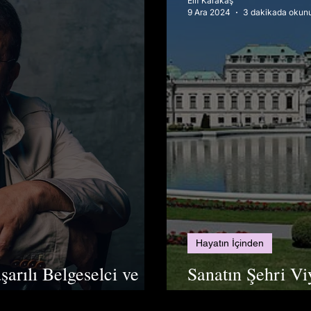
Elif Karakaş
9 Ara 2024
3 dakikada okun
Hayatın İçinden
arılı Belgeselci ve
Sanatın Şehri Vi
Boyut Getiriyor