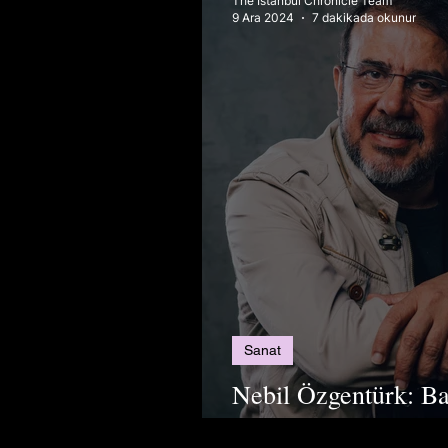
The Istanbul Chronicle Team
9 Ara 2024
7 dakikada okunur
Sanat
Nebil Özgentürk: Baş
Yazar