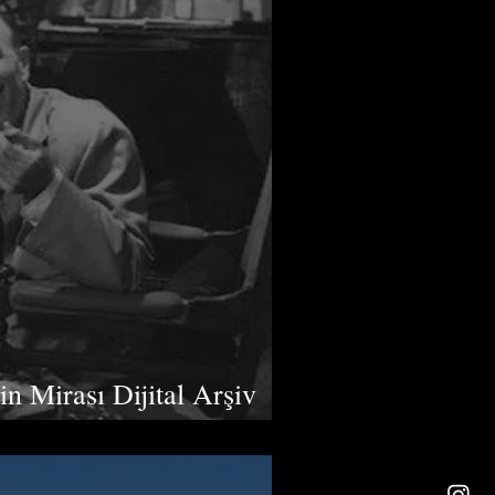
in Mirası Dijital Arşiv
lıyor