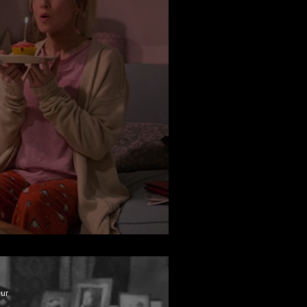
eri Döndü!
ur