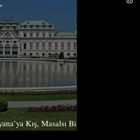
ur
yana’ya Kış, Masalsı Bir