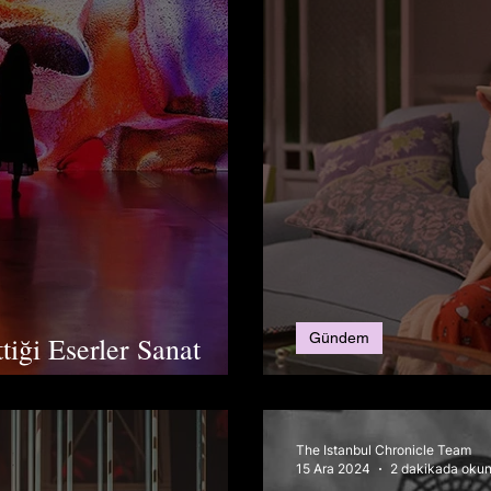
Gündem
iği Eserler Sanat
ları Geçebilir mi?
Bridget Jones G
The Istanbul Chronicle Team
15 Ara 2024
2 dakikada okun