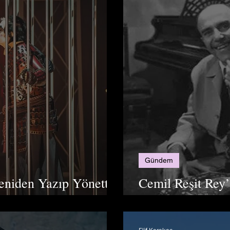
Gündem
niden Yazıp Yönettiği
Cemil Reşit Rey’
Projesiyle Yaşatı