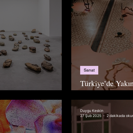
Sanat
Türkiye’de Yakı
i
Sanat Etkinlikler
Duygu Keskin
27 Şub 2025
2 dakikada oku