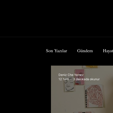
Son Yazılar
Gündem
Hayat
Bilim & Teknoloji
Sanat
Deniz Che Yemez
12 Tem
3 dakikada okunur