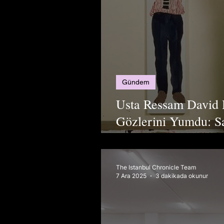
Gündem
Usta Ressam David
Gözlerini Yumdu: S
Büyük Kayıp
The Istanbul Chronicle Team
7 Ara 2025
3 dakikada okunur