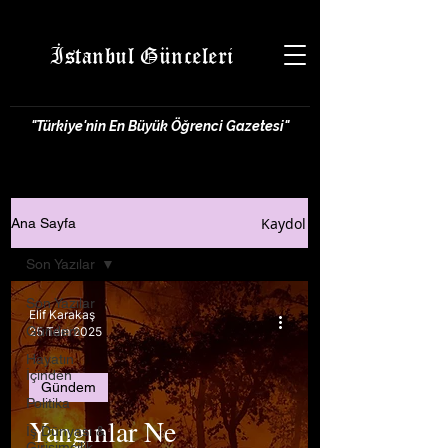
İstanbul Günceleri
"Türkiye'nin En Büyük Öğrenci Gazetesi"
Kaydol
Ana Sayfa
Son Yazılar
Son Yazılar
Elif Karakaş
Gündem
25 Tem 2025
Hayatın
İçinden
Gündem
Politika
Yangınlar Ne
İş Dünyası &
Girişimcilik