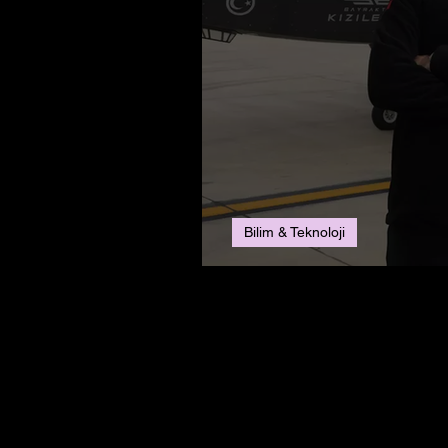
Bilim & Teknoloji
Selçuk Bayraktar’da