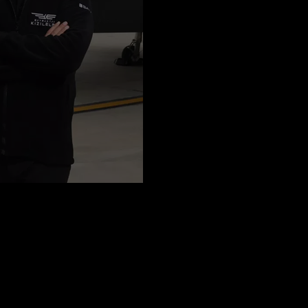
n Gök Vatan Çağrısı