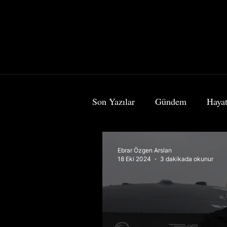
Son Yazılar
Gündem
Hayat
Bilim & Teknoloji
Sanat
Ebrar Özgen Arslan
18 Eki 2024
3 dakikada okunur