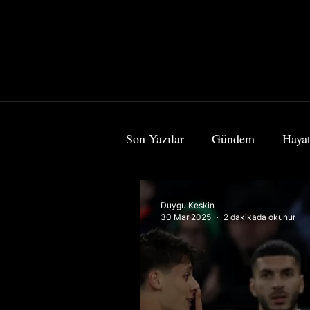
Son Yazılar
Gündem
Hayat
Bilim & Teknoloji
Sanat
Duygu Keskin
30 Mar 2025
2 dakikada okunur