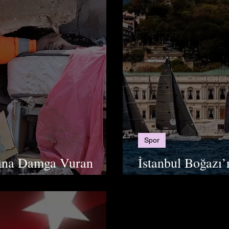
Spor
lına Damga Vuran
İstanbul Boğazı’
Bosphorus Cup