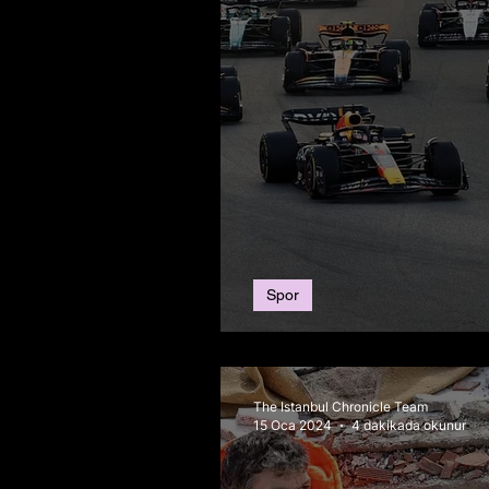
Spor
Formula 1’de Green
The Istanbul Chronicle Team
15 Oca 2024
4 dakikada okunur