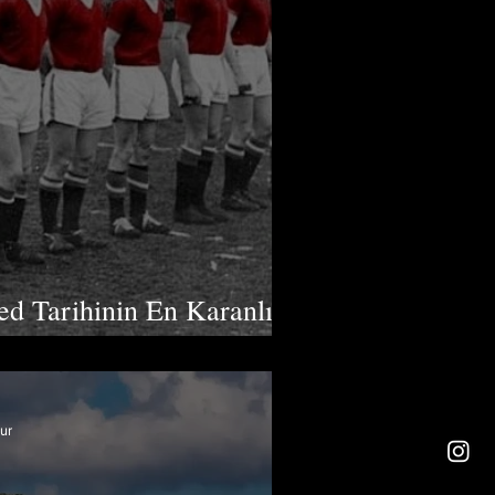
ed Tarihinin En Karanlık
ünih Hava Felaketi
ur