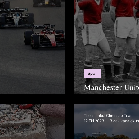
Spor
Manchester Unit
washing Krizi
Günü: 6 Şubat M
The Istanbul Chronicle Team
12 Eki 2023
3 dakikada okun