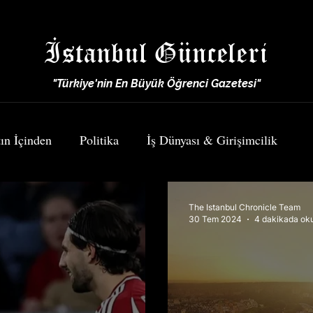
İstanbul Günceleri
"Türkiye'nin En Büyük Öğrenci Gazetesi"
ın İçinden
Politika
İş Dünyası & Girişimcilik
Spor
Yemek & Seyahat
The Istanbul Chronicle Team
30 Tem 2024
4 dakikada ok