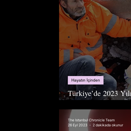
Hayatın İçinden
Türkiye’de 2023 Yı
Olaylar
The Istanbul Chronicle Team
26 Eyl 2023
2 dakikada okunur