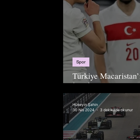
Spor
Türkiye Macaristan’
İçin İlk Adım
Hüseyin Şahin
30 Nis 2024
3 dakikada okunur