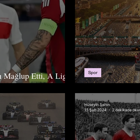
Spor
ı Mağlup Etti, A Ligi
Yaz Olimpiyatlar
Hüseyin Şahin
15 Şub 2024
2 dakikada oku