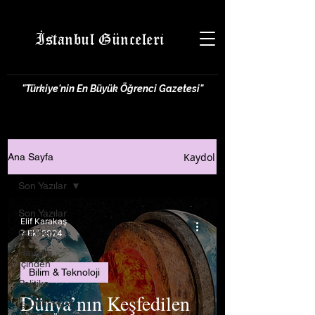
İstanbul Günceleri
"Türkiye'nin En Büyük Öğrenci Gazetesi"
Kaydol
Ana Sayfa
Son Yazılar
Son Yazılar
Elif Karakaş
Gündem
7 Eki 2024
Hayatın
İçinden
Bilim & Teknoloji
Politika
Dünya’nın Keşfedilen
İş Dünyası &
Girişimcilik