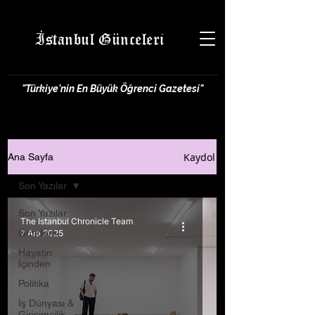
İstanbul Günceleri
"Türkiye'nin En Büyük Öğrenci Gazetesi"
Kaydol
Ana Sayfa
Son Yazılar
Son Yazılar
The Istanbul Chronicle Team
Gündem
7 Ara 2025
Hayatın
İçinden
Politika
İş Dünyası &
Girişimcilik