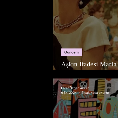
Gündem
Aşkın İfadesi Maria
Bir Gün
Ebrar Özgen Arslan
6 Eki 2024
5 dakikada okunur