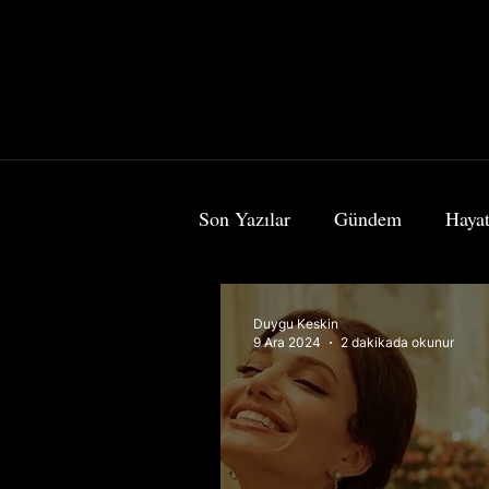
Son Yazılar
Gündem
Hayat
Bilim & Teknoloji
Sanat
Duygu Keskin
9 Ara 2024
2 dakikada okunur