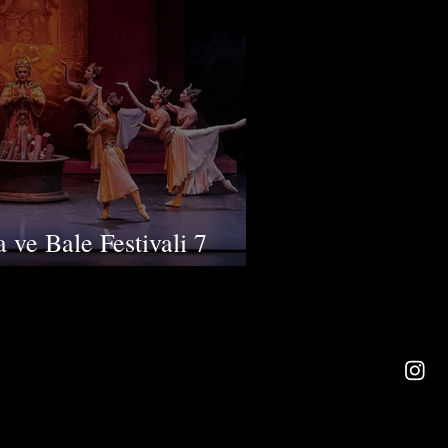
 ve Bale Festivali 7
everlerle Buluşuyor