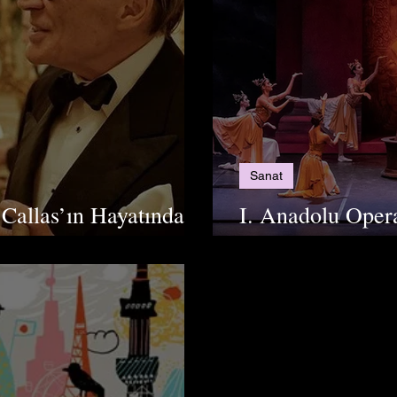
Sanat
 Callas’ın Hayatında
I. Anadolu Opera
Aralık’ta Sanats