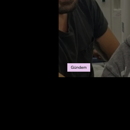
Gündem
Dört Çocuğa Mucize