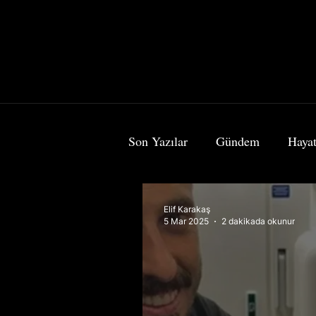
Son Yazılar
Gündem
Hayat
Bilim & Teknoloji
Sanat
Elif Karakaş
5 Mar 2025
2 dakikada okunur