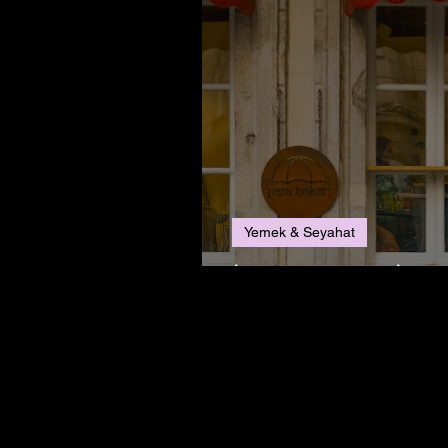
Yemek & Seyahat
İstanbul’un En İyi K