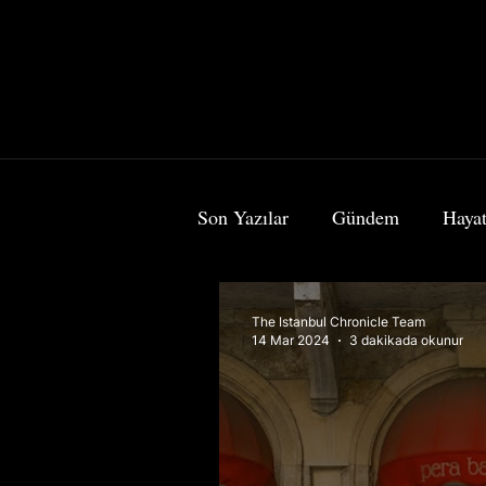
Son Yazılar
Gündem
Hayat
Bilim & Teknoloji
Sanat
The Istanbul Chronicle Team
14 Mar 2024
3 dakikada okunur