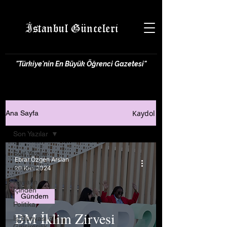
İstanbul Günceleri
"Türkiye'nin En Büyük Öğrenci Gazetesi"
Kaydol
Ana Sayfa
Son Yazılar
Son Yazılar
Ebrar Özgen Arslan
Gündem
20 Kas 2024
Hayatın
İçinden
Gündem
Politika
BM İklim Zirvesi
İş Dünyası &
Girişimcilik