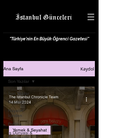
İstanbul Günceleri
"Türkiye'nin En Büyük Öğrenci Gazetesi"
Kaydol
Ana Sayfa
Son Yazılar
Son Yazılar
The Istanbul Chronicle Team
Gündem
14 Mar 2024
Hayatın
İçinden
Politika
Yemek & Seyahat
İş Dünyası &
Girişimcilik