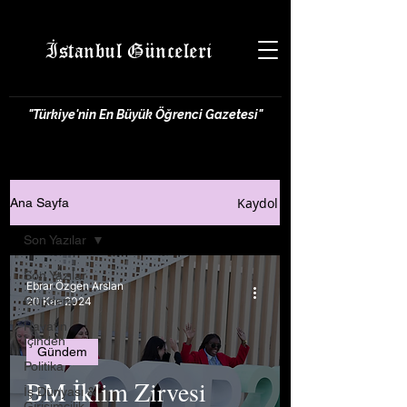
İstanbul Günceleri
"Türkiye'nin En Büyük Öğrenci Gazetesi"
Kaydol
Ana Sayfa
Son Yazılar
Son Yazılar
Ebrar Özgen Arslan
Gündem
20 Kas 2024
Hayatın
İçinden
Gündem
Politika
BM İklim Zirvesi
İş Dünyası &
Girişimcilik