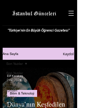
İstanbul Günceleri
"Türkiye'nin En Büyük Öğrenci Gazetesi"
Kaydol
Ana Sayfa
Son Yazılar
Son Yazılar
Elif Karakaş
Gündem
7 Eki 2024
Hayatın
İçinden
Bilim & Teknoloji
Politika
Dünya’nın Keşfedilen
İş Dünyası &
Girişimcilik