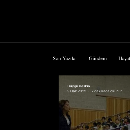
Son Yazılar
Gündem
Hayat
Bilim & Teknoloji
Sanat
Duygu Keskin
9 Haz 2025
2 dakikada okunur