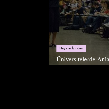
Hayatın İçinden
Üniversitelerde Anla
Bir Eğitim Kültürü