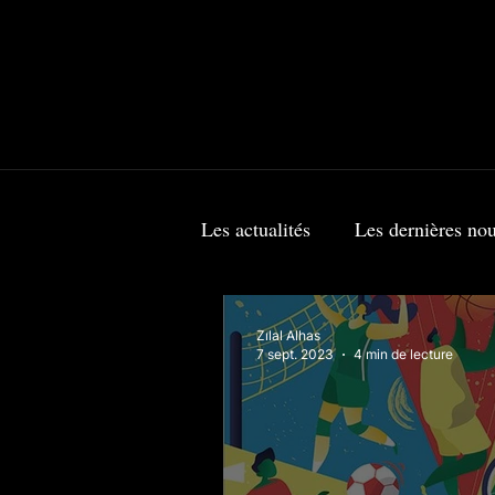
Les actualités
Les dernières nou
L’entreprise & La finance
Zılal Alhas
7 sept. 2023
4 min de lecture