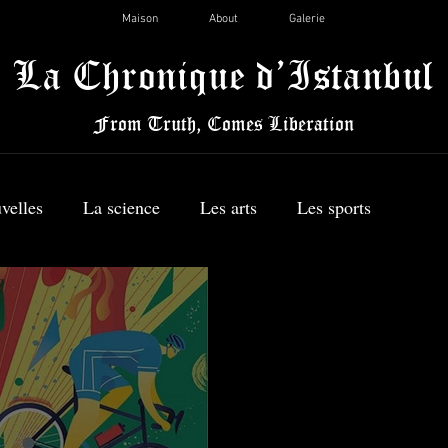
Maison
About
Galerie
La Chronique d’Istanbul
From Truth, Comes Liberation
velles
La science
Les arts
Les sports
La politique
Le voyage