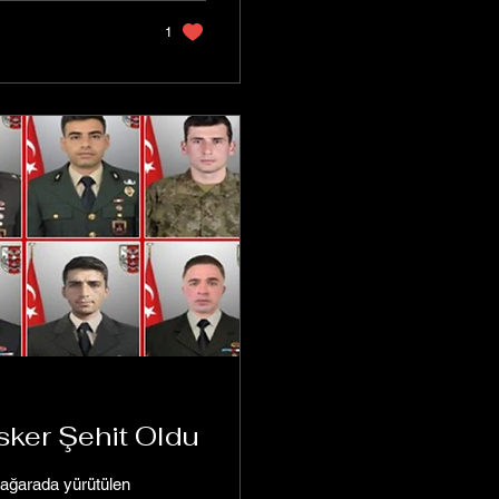
1
sker Şehit Oldu
mağarada yürütülen