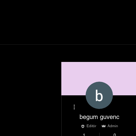
Diğer Eylemler
begum guvenc
Editör
Admin
1
0