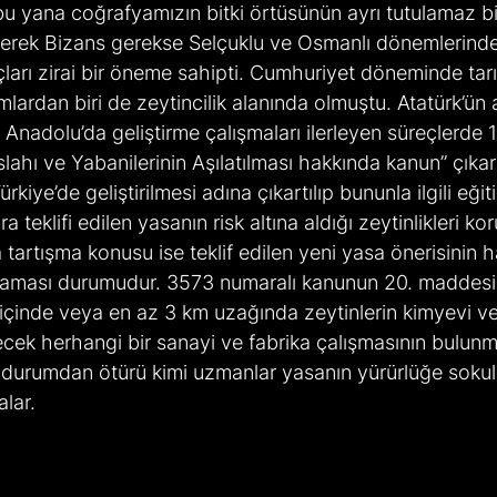
u yana coğrafyamızın bitki örtüsünün ayrı tutulamaz bir 
erek Bizans gerekse Selçuklu ve Osmanlı dönemlerinde
ları zirai bir öneme sahipti. Cumhuriyet döneminde tar
lardan biri de zeytincilik alanında olmuştu. Atatürk’ün at
 Anadolu’da geliştirme çalışmaları ilerleyen süreçlerde 
slahı ve Yabanilerinin Aşılatılması hakkında kanun” çıkart
rkiye’de geliştirilmesi adına çıkartılıp bununla ilgili eğit
ra teklifi edilen yasanın risk altına aldığı zeytinlikleri k
 tartışma konusu ise teklif edilen yeni yasa önerisinin h
aması durumudur. 3573 numaralı kanunun 20. maddesi
n içinde veya en az 3 km uzağında zeytinlerin kimyevi ve 
ecek herhangi bir sanayi ve fabrika çalışmasının bulun
li durumdan ötürü kimi uzmanlar yasanın yürürlüğe sokul
lar.