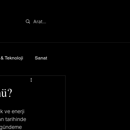
 & Teknoloji
Sanat
mü?
k ve enerji 
an tarihinde 
e gündeme 