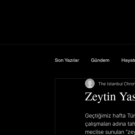
Son Yazılar
Gündem
Hayatı
The Istanbul Chro
Spor
Yemek & Seyahat
Zeytin Ya
Geçtiğimiz hafta Türk
çalışmaları adına tah
meclise sunulan “zey