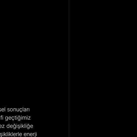
l sonuçları 
fi geçtiğimiz 
z değişikliğe 
liklerle enerji 