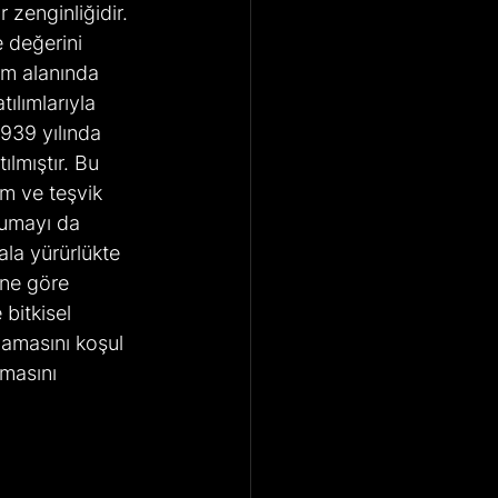
zenginliğidir. 
 değerini 
ım alanında 
ılımlarıyla 
1939 yılında 
ılmıştır. Bu 
im ve teşvik 
orumayı da 
ala yürürlükte 
ne göre 
bitkisel 
mamasını koşul 
masını 