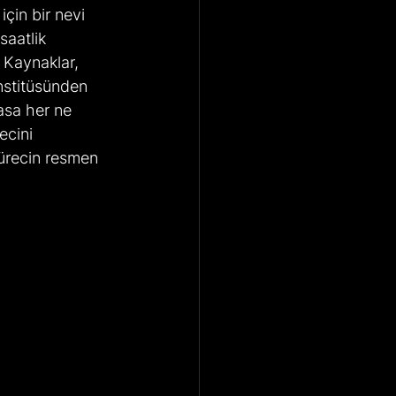
için bir nevi 
aatlik 
 Kaynaklar, 
nstitüsünden 
asa her ne 
cini 
ürecin resmen 