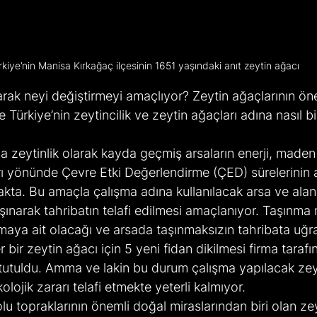
rkiye’nin Manisa Kırkağaç ilçesinin 1651 yaşındaki anıt zeytin ağacı 
rak neyi değiştirmeyi amaçlıyor? Zeytin ağaçlarının ön
 Türkiye’nin zeytincilik ve zeytin ağaçları adına nasıl bir
da zeytinlik olarak kayda geçmiş arsaların enerji, maden
rı yönünde Çevre Etki Değerlendirme (ÇED) sürelerinin a
ta. Bu amaçla çalışma adına kullanılacak arsa ve alan
şınarak tahribatın telafi edilmesi amaçlanıyor. Taşınma 
rmaya ait olacağı ve arsada taşınmaksızın tahribata uğr
bir zeytin ağacı için 5 yeni fidan dikilmesi firma tarafı
utuldu. Amma ve lakin bu durum çalışma yapılacak zeyti
olojik zararı telafi etmekte yeterli kalmıyor.
lu topraklarının önemli doğal miraslarından biri olan zey