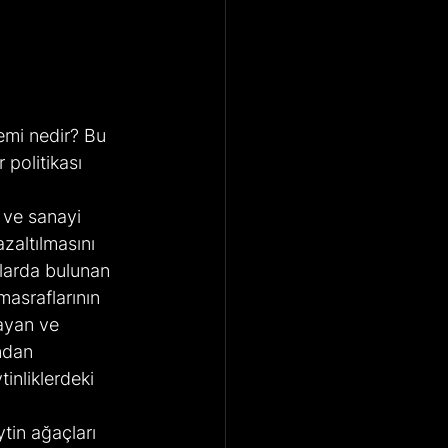
emi nedir? Bu 
 politikası 
 ve sanayi 
zaltılmasını 
larda bulunan 
masraflarının 
ayan ve 
ndan 
nliklerdeki 
tin ağaçları 