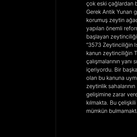
çok eski çağlardan b
Gerek Antik Yunan g
korumuş zeytin ağaç
yapılan önemli reform
başlayan zeytinciliği
“3573 Zeytinciliğin I
kanun zeytinciliğin Tü
çalışmalarının yanı sı
içeriyordu. Bir başka
olan bu kanuna uym
zeytinlik sahalarını
gelişimine zarar ver
kılmakta. Bu çelişki
mümkün bulmamakta