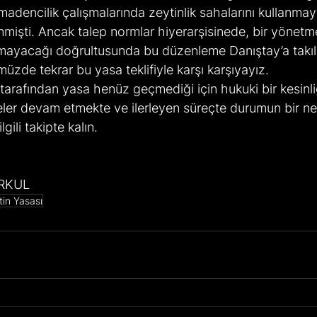
madencilik çalışmalarında zeytinlik sahalarını kullanmay
nmişti. Ancak talep normlar hiyerarşisinede, bir yönetm
ayacağı doğrultusunda bu düzenleme Danıştay’a takıld
müzde tekrar bu yasa teklifiyle karşı karşıyayız.
tarafından yasa henüz geçmediği için hukuki bir kesinli
meler devam etmekte ve ilerleyen süreçte durumun bir ne
gili takipte kalın.
ERKUL
tin Yasası