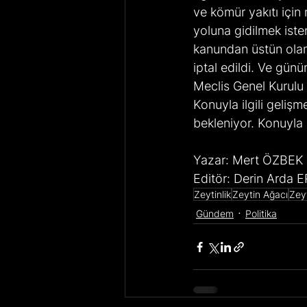
ve kömür yakıtı için 
yoluna gidilmek iste
kanundan üstün olam
iptal edildi. Ve günü
Meclis Genel Kurulu 
Konuyla ilgili geliş
bekleniyor. Konuyla il
Yazar: Mert ÖZBEK
Editör: Derin Arda 
Zeytinlik
Zeytin Ağacı
Zey
Gündem
Politika