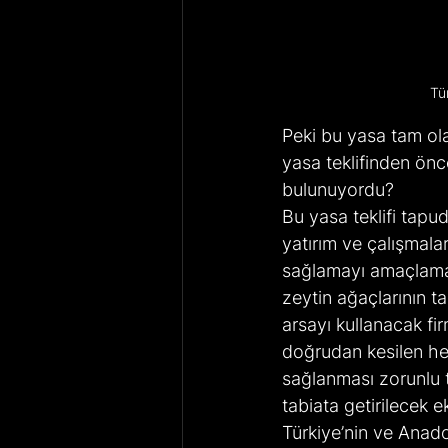
Tü
Peki bu yasa tam ola
yasa teklifinden önce
bulunuyordu?
Bu yasa teklifi tapu
yatırım ve çalışmala
sağlamayı amaçlamak
zeytin ağaçlarının ta
arsayı kullanacak fi
doğrudan kesilen her 
sağlanması zorunlu t
tabiata getirilecek ek
Türkiye’nin ve Anado