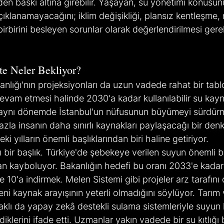
den baskı altına girebilir. Yaşayan, su yönetimi konusun
çıklanamayacağını; iklim değişikliği, plansız kentleşme, 
irbirini besleyen sorunlar olarak değerlendirilmesi gerek
te Neler Bekliyor?
lığı'nın projeksiyonları da uzun vadede rahat bir tablo
evam etmesi halinde 2030'a kadar kullanılabilir su kayn
 aynı dönemde İstanbul'un nüfusunun büyümeyi sürdürm
zla insanın daha sınırlı kaynakları paylaşacağı bir denk
 yılların önemli başlıklarından biri haline getiriyor.
ı bir başlık. Türkiye'de şebekeye verilen suyun önemli bi
 kayboluyor. Bakanlığın hedefi bu oranı 2033'e kadar
10'a indirmek. Melen Sistemi gibi projeler arz tarafını
ni kaynak arayışının yeterli olmadığını söylüyor. Tarı
klı da yapay zekâ destekli sulama sistemleriyle suyun 
klerini ifade etti. Uzmanlar yakın vadede bir su kıtlığı 