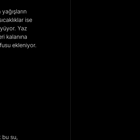
 yağışların 
caklıklar ise 
üyüyor. Yaz 
ri kalanına 
fusu ekleniyor.
 bu su, 