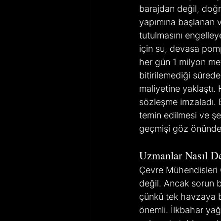
barajdan değil, doğ
yapımına başlanan v
tutulmasını engelley
için su, devasa pompa
her gün 1 milyon met
bitirilemediği sürede
maliyetine yaklaştı.
sözleşme imzaladı. 
temin edilmesi ve ş
geçmişi göz önünde 
Uzmanlar Nasıl De
Çevre Mühendisleri 
değil. Ancak sorun b
çünkü tek havzaya ba
önemli. İlkbahar yağ