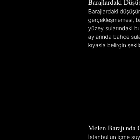
Barajlardaki Düşü
Barajlardaki düşüşün
gerçekleşmemesi, bar
yüzey sularındaki bu
aylarında bahçe sulam
kıyasla belirgin şeki
Melen Barajı'nda
İstanbul'un içme suy