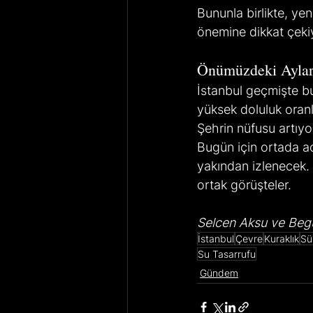
Bununla birlikte, yen
önemine dikkat çekiy
Önümüzdeki Aylar 
İstanbul geçmişte b
yüksek doluluk oranl
Şehrin nüfusu artıyor
Bugün için ortada ac
yakından izlenecek.
ortak görüşteler.
Selcen Aksu ve Begü
İstanbul
Çevre
Kuraklık
Sür
Su Tasarrufu
Gündem