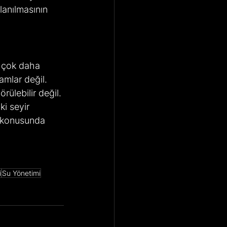
lanılmasının 
 çok daha 
amlar değil. 
rülebilir değil. 
i seyir 
u konusunda 
i
Su Yönetimi