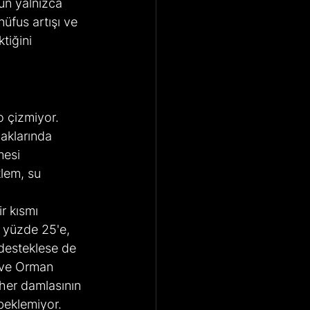
un yalnızca 
nüfus artışı ve 
tiğini 
 çizmiyor. 
aklarında 
esi 
lem, su 
r kısmı 
 yüzde 25'e, 
 desteklese de 
m ve Orman 
her damlasının 
beklemiyor. 