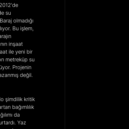
 2012'de 
de su 
 Baraj olmadığı 
ıyor. Bu işlem, 
rajın 
nın inşaat 
t ile yeni bir 
yon metreküp su 
yor. Projenin 
azanmış değil.
şimdilik kritik 
rtan bağımlılık 
ğılımı da 
urtardı. Yaz 