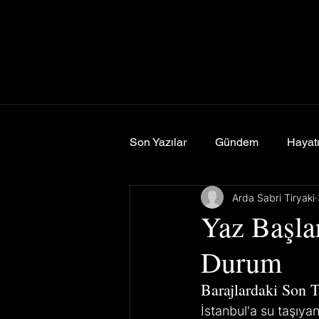
Son Yazılar
Gündem
Hayatı
Arda Sabri Tiryaki
Spor
Yemek & Seyahat
Yaz Başla
Durum
Barajlardaki Son 
İstanbul'a su taşıyan