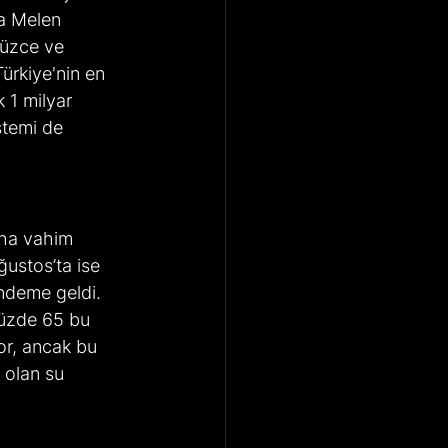
da Melen 
Düzce ve 
ürkiye'nin en 
 1 milyar 
stemi de 
aha vahim 
ustos’ta ise 
ündeme geldi. 
yüzde 65 bu 
yor, ancak bu 
 olan su 