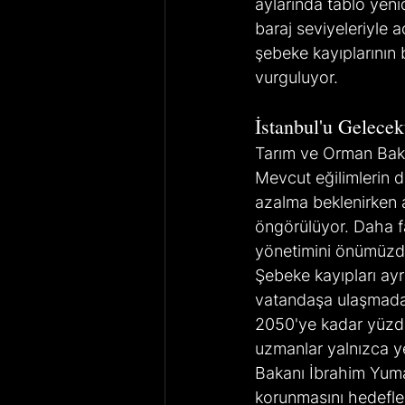
aylarında tablo yeni
baraj seviyeleriyle a
şebeke kayıplarının b
vurguluyor.
İstanbul'u Gelecek
Tarım ve Orman Bakan
Mevcut eğilimlerin d
azalma beklenirken
öngörülüyor. Daha fa
yönetimini önümüzdeki
Şebeke kayıpları ayr
vatandaşa ulaşmadan
2050'ye kadar yüzde 
uzmanlar yalnızca ye
Bakanı İbrahim Yuma
korunmasını hedefledi