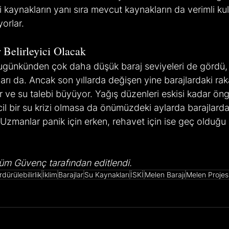
i kaynakların yanı sıra mevcut kaynakların da verimli kul
orlar.
Belirleyici Olacak
ugünkünden çok daha düşük baraj seviyeleri de gördü,
arı da. Ancak son yıllarda değişen yine barajlardaki rak
 ve su talebi büyüyor. Yağış düzenleri eskisi kadar öngö
il bir su krizi olmasa da önümüzdeki aylarda barajlardak
 Uzmanlar panik için erken, rehavet için ise geç olduğ
m Güvenç tarafından editlendi.
dürülebilirlik
İklim
Barajlar
Su Kaynakları
İSKİ
Melen Barajı
Melen Projes