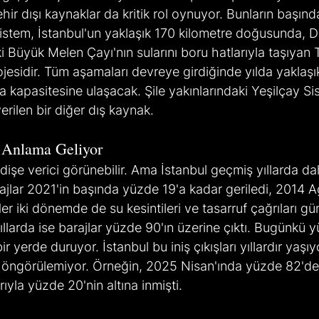
ehir dışı kaynaklar da kritik rol oynuyor. Bunların başın
sistem, İstanbul'un yaklaşık 170 kilometre doğusunda, 
i Büyük Melen Çayı'nın sularını boru hatlarıyla taşıyan T
esidir. Tüm aşamaları devreye girdiğinde yılda yaklaşık
kapasitesine ulaşacak. Şile yakınlarındaki Yeşilçay Si
erilen bir diğer dış kaynak.
 Anlama Geliyor
dişe verici görünebilir. Ama İstanbul geçmiş yıllarda d
ajlar 2021'in başında yüzde 19'a kadar geriledi, 2014 Ağ
er iki dönemde de su kesintileri ve tasarruf çağrıları g
yıllarda ise barajlar yüzde 90'ın üzerine çıktı. Bugünkü 
ir yerde duruyor. İstanbul bu iniş çıkışları yıllardır yaşı
ı öngörülemiyor. Örneğin, 2025 Nisan'ında yüzde 82'de
rıyla yüzde 20'nin altına inmişti.