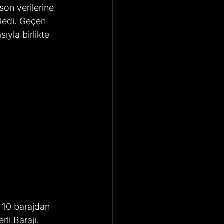
 son verilerine 
iledi. Geçen 
yla birlikte 
ş 10 barajdan 
li Barajı. 