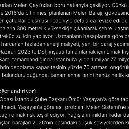
rudan Melen Çayı'ndan boru hatlarıyla çekiliyor. Çünkü
e 2016'da bitirilmesi planlanan Melen Barajı, gövdesin
en çatlaklar oluşması nedeniyle defalarca revize edildi.
larla 300 metrelik yüksekliğe çıkarılarak şehre ulaştırıl
reküp su için yapılıyor. Uzmanların hesaplarına göre ba
 harcanan fazladan enerji maliyeti, yeni bir baraj yapımı
 Haziran 2023'te DSİ, inşaatı tamamlamak için Limak İnşaa
Baraj tamamlandığında İstanbul'a yılda 1 milyar 77 mil
ehrin depolama kapasitesinin yüzde 70 artması öngörülü
bulundurulduğunda, tamamlanma tarihi henüz netlik k
ğerlendiriyor?
Odası İstanbul Şube Başkanı Ömür Yaşayan'a göre tablo 
itmedi. Yaşayan'a göre asıl problem Melen Sistemi'ne a
ğlı olmak risk teşkil ediyor. Yağışların miktarı kadar da
ışları barajları 2026'nın başındaki düşük seviyelerden k