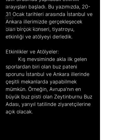
arayışları başladı. Bu yazımızda, 20-
Sanat
31 Ocak tarihleri arasında İstanbul ve 
Spor
Ankara illerimizde gerçekleşecek 
Yemek & Seyahat
olan birçok konseri, tiyatroyu, 
etkinliği ve atölyeyi derledik.
Etkinlikler ve Atölyeler:   
	Kış mevsiminde akla ilk gelen 
sporlardan biri olan buz pateni 
sporunu İstanbul ve Ankara illerinde 
çeşitli mekanlarda yapabilmek 
mümkün. Örneğin, Avrupa’nın en 
büyük buz pisti olan Zeytinburnu Buz 
Adası, yarıyıl tatilinde ziyaretçilerine 
açık olacak.