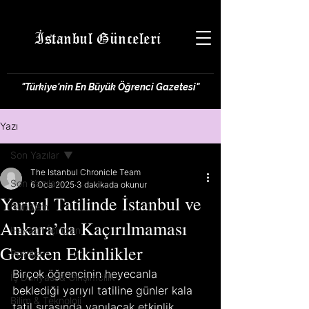
İstanbul Günceleri
"Türkiye'nin En Büyük Öğrenci Gazetesi"
Yazı
Son Yazılar
The Istanbul Chronicle Team
Son Yazılar
6 Oca 2025
3 dakikada okunur
Yarıyıl Tatilinde İstanbul ve
Gündem
Ankara’da Kaçırılmaması
Hayatın İçinden
Gereken Etkinlikler
Politika
Birçok öğrencinin heyecanla 
İş Dünyası & Girişimcilik
beklediği yarıyıl tatiline günler kala 
Bilim & Teknoloji
tatil sırasında yapılacak etkinlik 