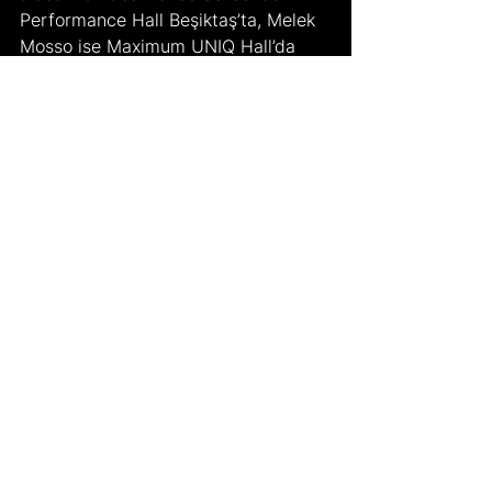
Performance Hall Beşiktaş’ta, Melek 
Mosso ise Maximum UNIQ Hall’da 
konser verecek.   
Stand up / Performanslar:  
	Ara tatil sırasında İstanbul ve 
Ankara’da birbirinden ilginç stand-up 
gösterileri ve performanslar 
sahnelenecek. 25 Ocak’ta İstanbul 
Trump Sahne’de Enver Ertaş’ın 
gösterisi ”The 
Illusionist” izlenebilirken aynı gün 
Ankara’da şu anda İstanbul’da 
tükenmiş olan The Imperial Russian 
Ballet Company, ”Swan Lake - Kuğu 