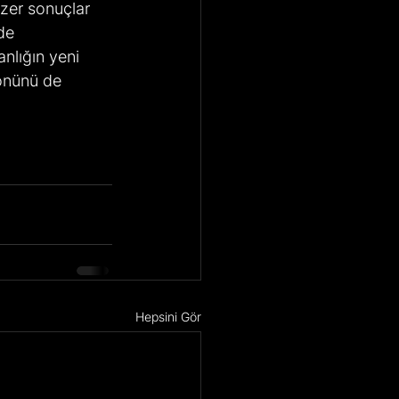
nzer sonuçlar 
de 
lığın yeni 
yönünü de 
Hepsini Gör