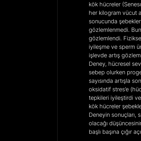
kök hücreler (Senesc
her kilogram vücut a
sonucunda şebeklerd
gözlemlenmedi. Buna
gözlemlendi. Fizikse
iyileşme ve sperm üre
işlevde artış gözlem
Deney, hücresel sev
sebep olurken progen
sayısında artışla son
oksidatif stres’e (h
tepkileri iyileştirdi
kök hücreler şebekler
Deneyin sonuçları, 
olacağı düşüncesinin
başlı başına çığır aç