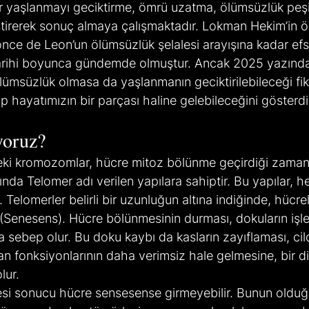
dır yaşlanmayı geciktirme, ömrü uzatma, ölümsüzlük peş
eştirerek sonuç almaya çalışmaktadır. Lokman Hekim’in 
once de Leon’un ölümsüzlük şelalesi arayışına kadar efs
 tarihi boyunca gündemde olmuştur. Ancak 2025 yazın
lümsüzlük olmasa da yaşlanmanın geciktirilebileceği fikri
p hayatımızın bir parçası haline gelebileceğini gösterdi
yoruz?
deki kromozomlar, hücre mitoz bölünme geçirdiği zaman
nda Telomer adı verilen yapılara sahiptir. Bu yapılar, h
 Telomerler belirli bir uzunluğun altına indiğinde, hücre
(Senesens). Hücre bölünmesinin durması, dokuların işl
a sebep olur. Bu doku kaybı da kasların zayıflaması, cild
n fonksiyonlarının daha verimsiz hale gelmesine, bir di
lur.
si sonucu hücre sensesense girmeyebilir. Bunun olduğ