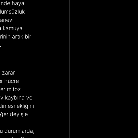
inde hayal 
ölümsüzlük 
anevi 
da kamuya 
nin artık bir 
.
 zarar 
er hücre 
ler mitoz 
ev kaybına ve 
in esnekliğini 
ğer deyişle 
u durumlarda, 