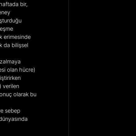
haftada bir, 
eney 
uşturduğu 
leşme 
k erimesinde 
 da bilişsel 
azalmaya 
si olan hücre) 
ştirirken 
 verilen 
 Sonuç olarak bu 
re sebep 
 dünyasında 