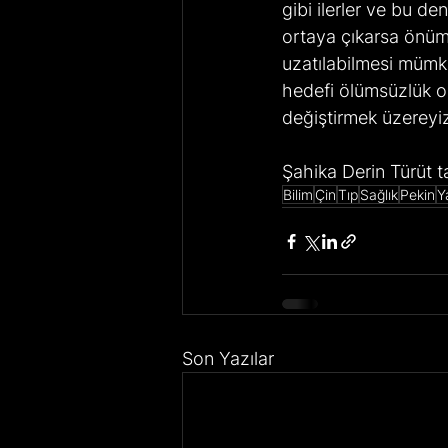
gibi ilerler ve bu d
ortaya çıkarsa önümü
uzatılabilmesi mümk
hedefi ölümsüzlük ol
değiştirmek üzereyiz
Şahika Derin Türüt t
Bilim
Çin
Tıp
Sağlık
Pekin
Y
Son Yazılar