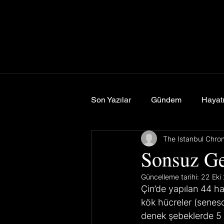
Son Yazılar
Gündem
Hayatı
The Istanbul Chro
Spor
Yemek & Seyahat
Sonsuz Ge
Güncelleme tarihi:
22 Eki
Çin’de yapılan 44 ha
kök hücreler (senes
denek şebeklerde 5 i