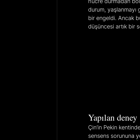
hücre durmadan bölü
durum, yaşlanmayı g
bir engeldi. Ancak 
düşüncesi artık bir s
Yapılan deney
Çin’in Pekin kentind
sensens sorununa yö