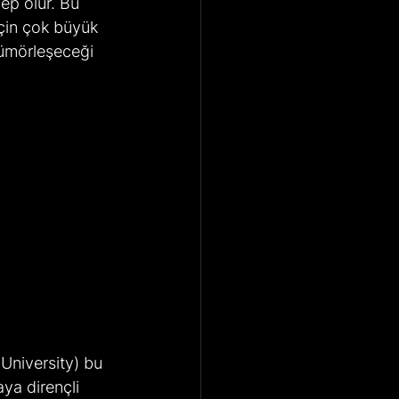
ep olur. Bu 
çin çok büyük 
ümörleşeceği 
University) bu 
ya dirençli 