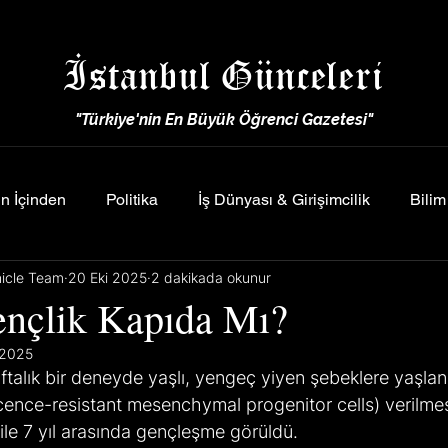
İstanbul Günceleri
"Türkiye'nin En Büyük Öğrenci Gazetesi"
n İçinden
Politika
İş Dünyası & Girişimcilik
Bilim
nicle Team
20 Eki 2025
2 dakikada okunur
nçlik Kapıda Mı?
 2025
ftalık bir deneyde yaşlı, yengeç yiyen şebeklere yaşla
cence-resistant mesenchymal progenitor cells) verilme
le 7 yıl arasında gençleşme görüldü.