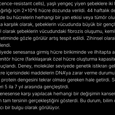
ence-resistant cells), yaşlı yengeç yiyen şebeklere iki 
ğırlığı için 2×10^6 hücre dozunda verildi. 44 haftalık d
e bu hücrelerin herhangi bir yan etkisi veya tümör ol
 karşılık olarak, şebeklerin vücudunda büyük bir genç
l olarak şebeklerin vücudundaki fibrozis oluşumu, kemi
timinde gözle görülür artış tespit edildi. Zihinsel olarak
lendi.
iyede senesansa girmiş hücre birikiminde ve ilhitapta 
itör hücre (farklılaşarak özel hücre oluşturma kapasite
uçlandı. Deney, moleküler seviyede genetik istikrarı geli
ücre içerisindeki maddelerin DNA’ya zarar verme durumu)
 ve protein dengesini tekrar olması gereken hale getirdi.
i 5 ila 7 yıl arasında gençleştirdi.
senesense karşı yapılacak herhangi bir değişimin kanse
 tam tersinin gerçekleştiğini gösterdi. Bu durum, bilim
ıcı bir bulgu olarak görülüyor.