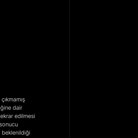
a çıkmamış 
ğine dair 
ekrar edilmesi 
 sonucu 
beklenildiği 