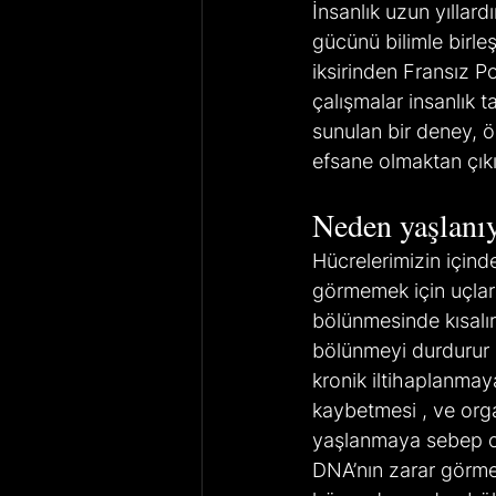
İnsanlık uzun yıllar
gücünü bilimle birl
iksirinden Fransız P
çalışmalar insanlık
sunulan bir deney, ö
efsane olmaktan çıkı
Neden yaşlanı
Hücrelerimizin için
görmemek için uçları
bölünmesinde kısalır.
bölünmeyi durdurur 
kronik iltihaplanmay
kaybetmesi , ve orga
yaşlanmaya sebep o
DNA’nın zarar görme