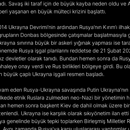
ladı. Savaş iki taraf için de büyük kayba neden oldu ve A
ri yaşanan en büyük mülteci krizini başlattı. 
 2014 Ukrayna Devrimi’nin ardından Rusya’nın Kırım’ı ilha
 grupların Donbas bölgesinde çatışmalar başlatmasıyla 
rayna sınırına büyük bir askeri yığınak yapması ise tara
 dönemde Rusya işgal planlarını reddetse de 21 Şubat 2
ız devletler olarak tanıdı. Bundan hemen sonra da Ru
aleye onay verdi ve Rus birlikleri bölgeye girdi. Bu ola
 büyük çaplı Ukrayna işgali resmen başladı. 
devam eden Rusya-Ukrayna savaşında Putin Ukrayna'nın 
 ülkede etnik Ruslara zulmeden neo-Nazi bir yönetimin 
ından hemen sonra başkent Kiev de dahil olmak üzere bi
zenlendi. Ukrayna ise karşılık olarak sıkıyönetim ilan etti
nya genelinde büyük tepki toplarken Birleşmiş Milletler R
ti. Aynı zamanda Rusya'ya karşı uluslararası yaptırımlar 