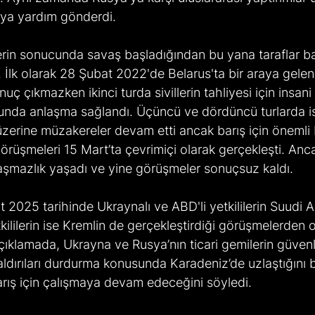
'ya yardım gönderdi. 
erin sonucunda savaş başladığından bu yana taraflar bar
 İlk olarak 28 Şubat 2022'de Belarus'ta bir araya gele
uç çıkmazken ikinci turda sivillerin tahliyesi için insani
unda anlaşma sağlandı. Üçüncü ve dördüncü turlarda i
 üzerine müzakereler devam etti ancak barış için önemli b
örüşmeleri 15 Mart’ta çevrimiçi olarak gerçekleşti. Anca
aşmazlık yaşadı ve yine görüşmeler sonuçsuz kaldı. 
t 2025 tarihinde Ukraynalı ve ABD'li yetkililerin Suudi A
tkililerin ise Kremlin de gerçekleştirdiği görüşmelerden 
çıklamada, Ukrayna ve Rusya’nın ticari gemilerin güvenli
ldırıları durdurma konusunda Karadeniz’de uzlaştığını be
 barış için çalışmaya devam edeceğini söyledi. 