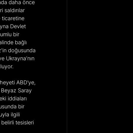
unda daha önce 
 saldırılar 
ticaretine 
ayna Devlet 
umlu bir 
linde bağlı 
z'in doğusunda 
ve Ukrayna'nın  
luyor. 
heyeti ABD’ye, 
r. Beyaz Saray 
i iddiaları 
usunda bir 
la ilgili 
lirli tesisleri 