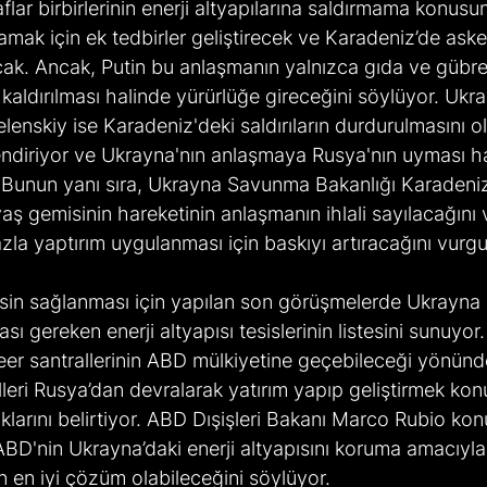
lar birbirlerinin enerji altyapılarına saldırmama konus
mak için ek tedbirler geliştirecek ve Karadeniz’de askeri
k. Ancak, Putin bu anlaşmanın yalnızca gıda ve gübre 
n kaldırılması halinde yürürlüğe gireceğini söylüyor. Ukr
lenskiy ise Karadeniz'deki saldırıların durdurulmasını ol
endiriyor ve Ukrayna'nın anlaşmaya Rusya'nın uyması ha
. Bunun yanı sıra, Ukrayna Savunma Bakanlığı Karadeni
aş gemisinin hareketinin anlaşmanın ihlali sayılacağını 
a yaptırım uygulanması için baskıyı artıracağını vurgu
sin sağlanması için yapılan son görüşmelerde Ukrayna 
sı gereken enerji altyapısı tesislerinin listesini sunuyo
eer santrallerinin ABD mülkiyetine geçebileceği yönündek
lleri Rusya’dan devralarak yatırım yapıp geliştirmek kon
arını belirtiyor. ABD Dışişleri Bakanı Marco Rubio konuy
D'nin Ukrayna’daki enerji altyapısını koruma amacıyla be
n en iyi çözüm olabileceğini söylüyor. 