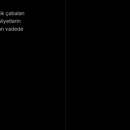
k çabaları 
iyetlerin 
un vadede 