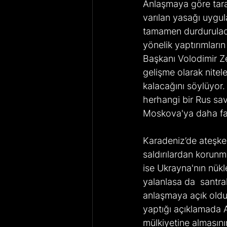
Anlaşmaya göre taraf
varılan yasağı uygula
tamamen durdurulaca
yönelik yaptırımları
Başkanı Volodimir Ze
gelişme olarak nitel
kalacağını söylüyor
herhangi bir Rus sav
Moskova'ya daha fazl
Karadeniz’de ateşke
saldırılardan korunma
ise Ukrayna'nın nükl
yalanlasa da  santra
anlaşmaya açık oldukl
yaptığı açıklamada AB
mülkiyetine almasını