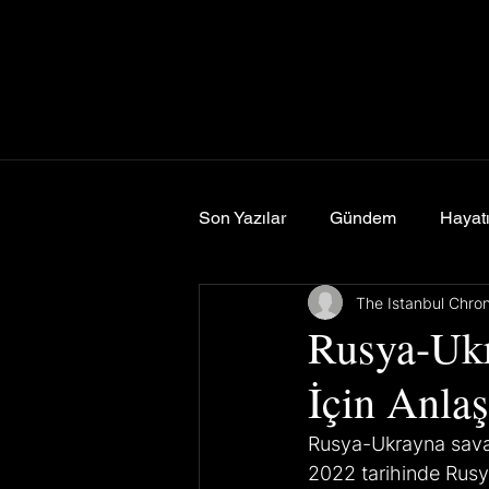
Son Yazılar
Gündem
Hayatı
The Istanbul Chro
Spor
Yemek & Seyahat
Rusya-Ukr
İçin Anlaş
Rusya-Ukrayna savaş
2022 tarihinde Rusya