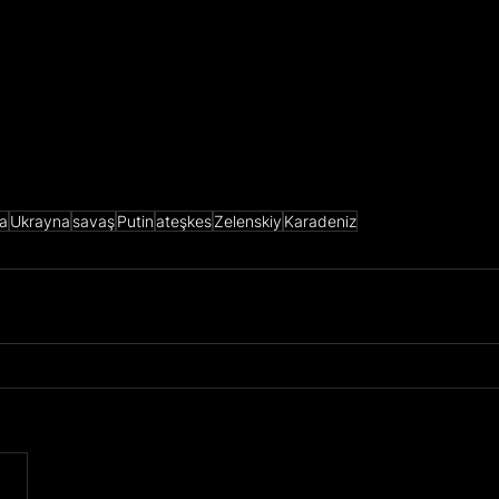
a
Ukrayna
savaş
Putin
ateşkes
Zelenskiy
Karadeniz