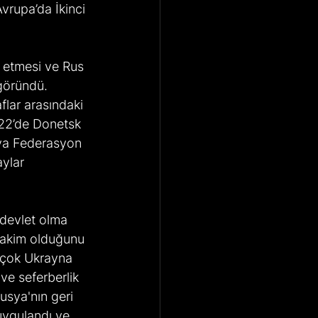
vrupa’da İkinci 
k etmesi ve Rus 
göründü. 
flar arasındaki 
022’de Donetsk 
sya Federasyon 
ylar 
devlet olma 
hakim olduğunu 
rçok Ukrayna 
 ve seferberlik 
usya'nın geri 
uygulandı ve 