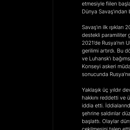
etmesiyle fiilen baş
Dünya Savaş’ından be
Savaş’ın ilk ışıkları
destekli paramiliter
2021’de Rusya’nın Uk
gerilimi artırdı. Bu
ve Luhansk’ı bağıms
Konseyi askeri müdah
sonucunda Rusya’nın
Yaklaşık üç yıldır 
hakkını reddetti ve
iddia etti. İddialar
şehrine saldırılar dü
başlattı. Olaylar dü
çekilmesini talep et