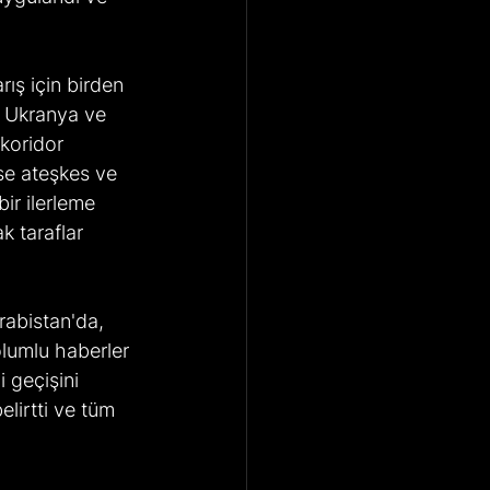
ış için birden 
n Ukranya ve 
 koridor 
se ateşkes ve 
ir ilerleme 
k taraflar 
rabistan'da, 
olumlu haberler 
 geçişini 
lirtti ve tüm 