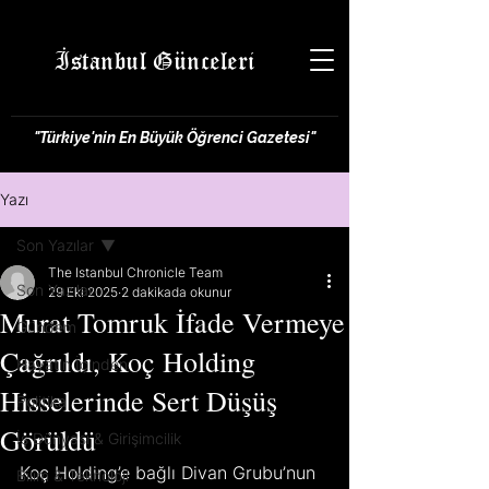
İstanbul Günceleri
"Türkiye'nin En Büyük Öğrenci Gazetesi"
Yazı
Son Yazılar
The Istanbul Chronicle Team
Son Yazılar
29 Eki 2025
2 dakikada okunur
Murat Tomruk İfade Vermeye
Gündem
Çağrıldı, Koç Holding
Hayatın İçinden
Hisselerinde Sert Düşüş
Politika
Görüldü
İş Dünyası & Girişimcilik
Koç Holding’e bağlı Divan Grubu’nun 
Bilim & Teknoloji