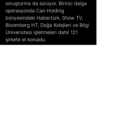
soruşturma da sürüyor. Birinci dalga 
operasyonda Can Holding 
bünyesindeki Habertürk, Show TV, 
Bloomberg HT, Doğa Kolejleri ve Bilgi 
Üniversitesi işletmeleri dahil 121 
şirkete el konuldu.
Geçtiğimiz günlerde ikinci dalga 
operasyonu da gerçekleşti ve tam 
26 kişi daha göz altına alındı. 
Gözaltına alınanlar arasında Can 
Holding'in sahiplerinin eşleri, Bilgi 
Üniversitesinin eski rektörü Remzi 
Sanver ve ilk operasyonda gözaltına 
alındıktan sonra adli kontrolle 
serbest bırakılan Mehmet Kenan 
Tekdağ da yer almakta.
Yaşanan tüm olaylar ve hukuksal 
süreç haliyle yatırımcıyı da etkilemiş 
oldu. Murat Tomruk’un ifade vermeye 