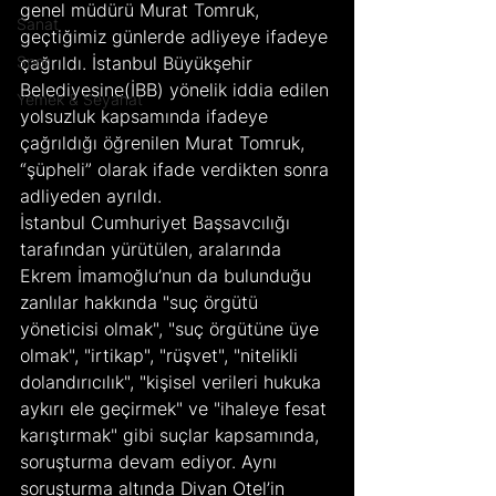
genel müdürü Murat Tomruk, 
Sanat
geçtiğimiz günlerde adliyeye ifadeye 
Spor
çağrıldı. İstanbul Büyükşehir 
Belediyesine(İBB) yönelik iddia edilen 
Yemek & Seyahat
yolsuzluk kapsamında ifadeye 
çağrıldığı öğrenilen Murat Tomruk, 
“şüpheli” olarak ifade verdikten sonra 
adliyeden ayrıldı.
İstanbul Cumhuriyet Başsavcılığı 
tarafından yürütülen, aralarında 
Ekrem İmamoğlu’nun da bulunduğu 
zanlılar hakkında "suç örgütü 
yöneticisi olmak", "suç örgütüne üye 
olmak", "irtikap", "rüşvet", "nitelikli 
dolandırıcılık", "kişisel verileri hukuka 
aykırı ele geçirmek" ve "ihaleye fesat 
karıştırmak" gibi suçlar kapsamında, 
soruşturma devam ediyor. Aynı 
soruşturma altında Divan Otel’in 