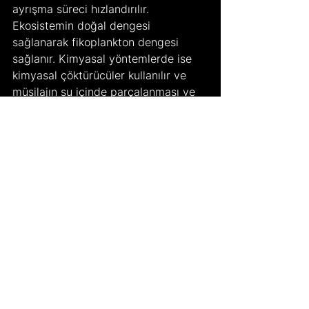
ayrışma süreci hızlandırılır. 
Ekosistemin doğal dengesi 
sağlanarak fikoplankton dengesi 
sağlanır. Kimyasal yöntemlerde ise 
kimyasal çöktürücüler kullanılır ve 
müsilajın su içinde parçalanması ve 
çökeltilmesi sağlanır. Oksijenlenme 
sistemleriyle deniz suyundaki oksijen 
seviyesi artırılarak su sağlığı 
iyileştirilir.
Atık yönetimi ve önleyici 
çalışmalarda, evsel ve sanayi 
atıklarının denize doğrudan 
boşaltılması önlenilir ve ileri biyolojik 
arıtma sistemleri uygulanır. Tarımda 
kullanılan gübreler ve atık suların 
içerdiği azot ve fosfor oranı 
düşürülerek müsilaj oluşumuna 