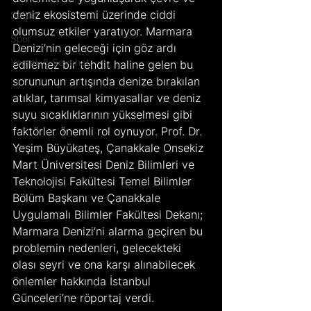
deniz ekosistemi üzerinde ciddi 
Sanat
olumsuz etkiler yaratıyor. Marmara 
Spor
Denizi’nin geleceği için göz ardı 
Yemek & Seyahat
edilemez bir tehdit haline gelen bu 
sorununun artışında denize bırakılan 
atıklar, tarımsal kimyasallar ve deniz 
suyu sıcaklıklarının yükselmesi gibi 
faktörler önemli rol oynuyor. Prof. Dr. 
Yeşim Büyükateş, Çanakkale Onsekiz 
Mart Üniversitesi Deniz Bilimleri ve 
Teknolojisi Fakültesi Temel Bilimler 
Bölüm Başkanı ve Çanakkale 
Uygulamalı Bilimler Fakültesi Dekanı; 
Marmara Denizi’ni alarma geçiren bu 
problemin nedenleri, gelecekteki 
olası seyri ve ona karşı alınabilecek 
önlemler hakkında İstanbul 
Günceleri’ne röportaj verdi.