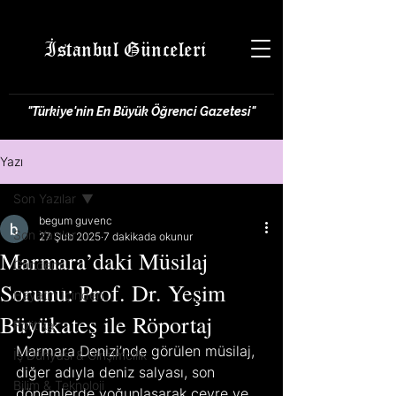
İstanbul Günceleri
"Türkiye'nin En Büyük Öğrenci Gazetesi"
Yazı
Son Yazılar
begum guvenc
Son Yazılar
27 Şub 2025
7 dakikada okunur
Marmara’daki Müsilaj
Gündem
Sorunu: Prof. Dr. Yeşim
Hayatın İçinden
Büyükateş ile Röportaj
Politika
Marmara Denizi’nde görülen müsilaj, 
İş Dünyası & Girişimcilik
diğer adıyla deniz salyası, son 
Bilim & Teknoloji
dönemlerde yoğunlaşarak çevre ve 