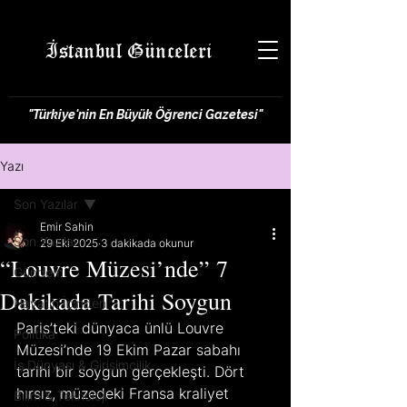
İstanbul Günceleri
"Türkiye'nin En Büyük Öğrenci Gazetesi"
Yazı
Son Yazılar
Emir Sahin
Son Yazılar
29 Eki 2025
3 dakikada okunur
“Louvre Müzesi’nde” 7
Gündem
Dakikada Tarihi Soygun
Hayatın İçinden
Paris’teki dünyaca ünlü Louvre 
Politika
Müzesi’nde 19 Ekim Pazar sabahı 
İş Dünyası & Girişimcilik
tarihi bir soygun gerçekleşti. Dört 
hırsız, müzedeki Fransa kraliyet 
Bilim & Teknoloji