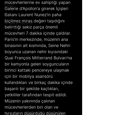
mücevherlerine ev sahipliği yapan 
Sanat
Galerie d'Apollon'a girerek İçişleri 
Spor
Bakanı Laurent Nunez'in paha 
biçilmez miras değeri taşıdığını 
Yemek & Seyahat
belirttiği sekiz parça önemli 
mücevheri 7 dakika içinde çaldılar. 
Paris'in merkezinde, müzenin ana 
binasının alt kısmında, Seine Nehri 
boyunca uzanan nehir kıyısındaki 
Quai François Mitterrand Bulvarı'na 
bir kamyonla gelen soyguncuların 
birinci kattaki pencereye ulaşmak 
için bir mobilya asansörü 
kullandıkları ve birkaç dakika içinde 
başarılı bir şekilde kaçtıkları, 
yetkililer tarafından tespit edildi. 
Müzenin yakınında çalınan 
mücevherlerden biri olan ve 
hırsızların düşürdüğü düşünülen 