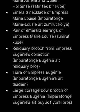
Marie Amélie and Queen 
Hortense (safir tek bir küpe)
Emerald necklace of Empress 
Marie Louise (İmparatoriçe 
Marie-Lousie ait zümrüt kolye)
Pair of emerald earrings of 
Empress Marie Louise (zümrüt 
küpe)
Reliquary brooch from Empress 
Eugénie’s collection 
(İmparatoriçe Eugénie ait 
reliquary broş)
Tiara of Empress Eugénie 
(İmparatoriçe Eugénie’a ait 
diadem)
Large corsage bow brooch of 
Empress Eugénie (İmparatoriçe 
Eugénie’a ait büyük fiyonk broş)