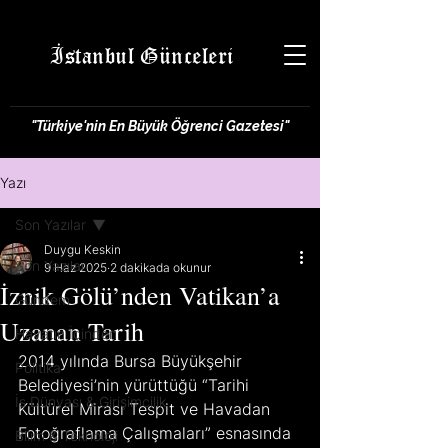
İstanbul Günceleri
"Türkiye'nin En Büyük Öğrenci Gazetesi"
Yazı
Son Yazılar
Duygu Keskin
Son Yazılar
9 Haz 2025
2 dakikada okunur
İznik Gölü’nden Vatikan’a
Gündem
Uzanan Tarih
Hayatın İçinden
2014 yılında Bursa Büyükşehir 
Politika
Belediyesi’nin yürüttüğü “Tarihi 
İş Dünyası & Girişimcilik
Kültürel Mirası Tespit ve Havadan 
Fotoğraflama Çalışmaları” esnasında 
Bilim & Teknoloji