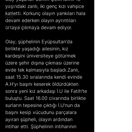
yaşındaki zanlı, iki genç kızı vahşice 
Sanat
katletti. Korkunç olayın yankıları hala 
Spor
devam ederken olayın ayrıntıları 
Yemek & Seyahat
ortaya çıkmaya devam ediyor.   
Olay; şüphelinin Eyüpsultan'da 
birlikte yaşadığı ailesinin, kız 
kardeşini üniversiteye götürmek 
üzere şehir dışına çıkması üzerine 
evde tek kalmasıyla başladı.Zanlı, 
saat 15.30 sıralarında kendi evinde 
A.H’yı başını keserek öldürdükten 
sonra yeni kız arkadaşı İ.U ile Fatih'te 
buluştu. Saat 16.00 civarında birlikte 
surların tepesine çıktığı İ.U'nun da 
başını kesip vücudunu parçalara 
ayıran şüpheli, olayın ardından 
intihar etti. Şüphelinin intiharının 