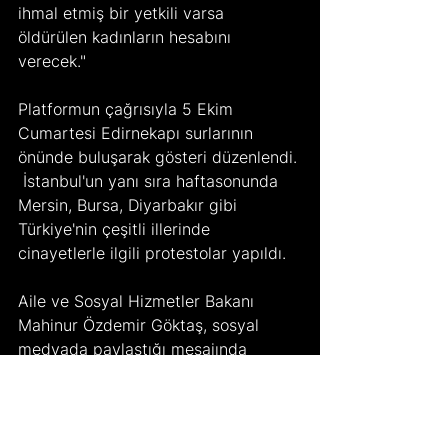
ihmal etmiş bir yetkili varsa 
öldürülen kadınların hesabını 
verecek."   
Platformun çağrısıyla 5 Ekim 
Cumartesi Edirnekapı surlarının 
önünde buluşarak gösteri düzenlendi. 
 İstanbul'un yanı sıra haftasonunda 
Mersin, Bursa, Diyarbakır gibi 
Türkiye'nin çeşitli illerinde 
cinayetlerle ilgili protestolar yapıldı.  
Aile ve Sosyal Hizmetler Bakanı 
Mahinur Özdemir Göktaş, sosyal 
medyada paylaştığı mesajında 
cinayetleri kınadı: "Bakanlık olarak 
kadına yönelik şiddeti ve kadın 
cinayetlerini bu coğrafyadan 
kazımak için mücadelemizi AMASIZ, 