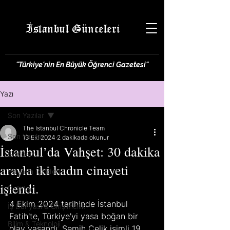
İstanbul Günceleri
"Türkiye'nin En Büyük Öğrenci Gazetesi"
Yazı
Son Yazılar
The Istanbul Chronicle Team
Son Yazılar
13 Eki 2024
2 dakikada okunur
İstanbul’da Vahşet: 30 dakika
Gündem
arayla iki kadın cinayeti
Hayatın İçinden
işlendi.
Politika
4 Ekim 2024 tarihinde İstanbul 
İş Dünyası & Girişimcilik
Fatih'te, Türkiye'yi yasa boğan bir 
Bilim & Teknoloji
olay yaşandı. Semih Çelik isimli 19 