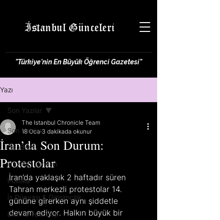
İstanbul Günceleri
"Türkiye'nin En Büyük Öğrenci Gazetesi"
Yazı
Son Yazılar
The Istanbul Chronicle Team
Son Yazılar
18 Oca
3 dakikada okunur
İran’da Son Durum:
Gündem
Protestolar
Hayatın İçinden
İran’da yaklaşık 2 haftadır süren 
Politika
Tahran merkezli protestolar 14. 
İş Dünyası & Girişimcilik
gününe girerken aynı şiddetle  
devam ediyor. Halkın büyük bir 
Bilim & Teknoloji