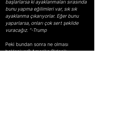
başlarlarsa ki ayaklanmaları sırasında 
bunu yapma eğilimleri var, sık sık 
ayaklanma çıkarıyorlar. Eğer bunu 
yaparlarsa, onları çok sert şekilde 
vuracağız. “-Trump
Peki bundan sonra ne olması 
bekleniyor? Amerika Birleşik 
Devletleri Başkanı Trump’ın 
açıklaması İran’daki protestocuların 
öldürülmesi durumunda ABD’nin 
harekete geçeceği ve müdahale 
edeceği yönündeydi. Buna bağlı 
olarak Hamaney’in iddialarına göre 
protestocular yürüyüşlerini ve 
tepkilerini kuvvetlendiriyor, Trump’ın 
söylemlerinden güç alıyor. Aslında 
ortaya çıkan bu durumun ve 
Amerika’nın İran hükümetini bu 