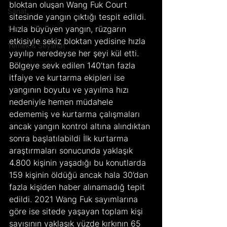
bloktan oluşan Wang Fuk Court 
Sanat
sitesinde yangın çıktığı tespit edildi. 
Spor
Hızla büyüyen yangın, rüzgarın 
etkisiyle sekiz bloktan yedisine hızla 
Yemek & Seyahat
yayılıp neredeyse her şeyi kül etti. 
Bölgeye sevk edilen 140’tan fazla 
itfaiye ve kurtarma ekipleri ise 
yangının boyutu ve yayılma hızı 
nedeniyle hemen müdahele 
edememiş ve kurtarma çalışmaları 
ancak yangın kontrol altına alındıktan 
sonra başlatılabildi İlk kurtarma 
araştırmaları sonucunda yaklaşık 
4.800 kişinin yaşadığı bu konutlarda 
159 kişinin öldüğü ancak hala 30’dan 
fazla kişiden haber alınamadığ tepit 
edildi. 2021 Wang Fuk sayımlarına 
göre ise sitede yaşayan toplam kişi 
sayısının yaklaşık yüzde kırkının 65 