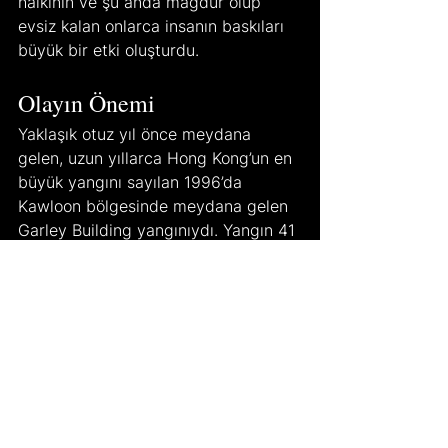
halkının ve şu anda mağdur olup 
evsiz kalan onlarca insanın baskıları 
büyük bir etki oluşturdu.
Olayın Önemi
Yaklaşık otuz yıl önce meydana 
gelen, uzun yıllarca Hong Kong’un en 
büyük yangını sayılan 1996’da 
Kawloon bölgesinde meydana gelen 
Garley Building yangınıydı. Yangın 41 
kişinin hayatını kaybetmesine, 81 
kişinin ise yaralanmasına neden 
olmuştu. Ancak yaklaşık otuz yıl 
sonra meydana gelen Wang Fuk 
Court yangını Kawloon olayından üç 
kat daha büyük olup kayıtlara geçen 
son altmış yılda Çin’de gerçekleşen 
en büyük yangın vakası oldu. 
Yaklaşık yüz altmış kişinin ölümüne 