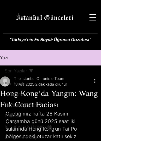
İstanbul Günceleri
"Türkiye'nin En Büyük Öğrenci Gazetesi"
Yazı
Son Yazılar
The Istanbul Chronicle Team
Son Yazılar
18 Ara 2025
2 dakikada okunur
Hong Kong’da Yangın: Wang
Gündem
Fuk Court Faciası
Hayatın İçinden
Geçtiğimiz hafta 26 Kasım 
Politika
Çarşamba günü 2025 saat iki 
İş Dünyası & Girişimcilik
sularında Hong Kong’un Tai Po 
bölgesindeki otuzar katlı sekiz 
Bilim & Teknoloji