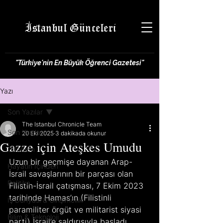
İstanbul Günceleri
"Türkiye'nin En Büyük Öğrenci Gazetesi"
Yazı
Son Yazılar
The Istanbul Chronicle Team
Son Yazılar
20 Eki 2025
3 dakikada okunur
Gazze için Ateşkes Umudu
Gündem
Uzun bir geçmişe dayanan Arap-
Hayatın İçinden
İsrail savaşlarının bir parçası olan 
Politika
Filistin-İsrail çatışması, 7 Ekim 2023 
tarihinde Hamas’ın (Filistinli 
İş Dünyası & Girişimcilik
paramiliter örgüt ve militarist siyasi 
Bilim & Teknoloji
parti) İsrail’e saldırısıyla başladı. 