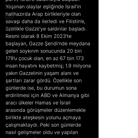
Yaşanan olaylar eşliğinde İsrail’in 
Sanat
halihazırda Arap birlikleriyle olan 
Spor
savaşı daha da ilerledi ve Filistin’e, 
Yemek & Seyahat
özellikle Gazze’ye saldırılar başladı. 
Resmi olarak 8 Ekim 2023’te 
başlayan, Gazze Şeridi’nde meydana 
gelen soykırım sonucunda 20 bin 
179’u çocuk olan, en az 67 bin 173 
insan hayatını kaybetmiş; 1.9 milyona 
yakın Gazzelinin yaşam alanı ve 
şartları zarar gördü. Özellikle son 
günlerde ise, bu durumun sona 
erdirilmesi için ABD ve Almanya gibi 
aracı ülkeler Hamas ve İsrail 
arasında görüşmeler düzenlemekle 
birlikte ateşkesin yolunu açmaya 
çalışmaktaydı. Peki son günlerde 
nasıl gelişmeler oldu ve yapılan 