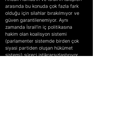
arasında bu konuda çok fazla fark 
olduğu için silahlar bırakılmıyor ve 
güven garantilenemiyor. Aynı 
zamanda İsrail’in iç politikasına 
hakim olan koalisyon sistemi 
(parlamenter sistemde birden çok 
siyasi partiden oluşan hükümet 
sistemi) süreci istikrarsızlaştırıyor, 
baskın olan sağcı unsurlar ve ABD 
ittifakı da iki tarafın da 
yumuşamasını zorlaştırıyor. Bu 
nedenle İsrail’in saldırılarını 
durdurması yanında iç siyasetini de 
kontrol altına alması gerekiyor. 
“Barış” amacı altında yapılan bu 
görüşmelerde de aracı ülkelerin bu 
çatışma halinden kendilerine pay 
çıkarmaya çalışmaları da olası ve 