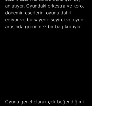
anlatıyor. Oyundaki orkestra ve koro, 
dönemin eserlerini oyuna dahil 
ediyor ve bu sayede seyirci ve oyun 
arasında görünmez bir bağ kuruyor.
Oyunu genel olarak çok beğendiğimi 
söyleyebilirim, yalnızca oyunculuklar 
bile bu oyuna gitmek için yeterli 
fakat hikayenin teması, sahne 