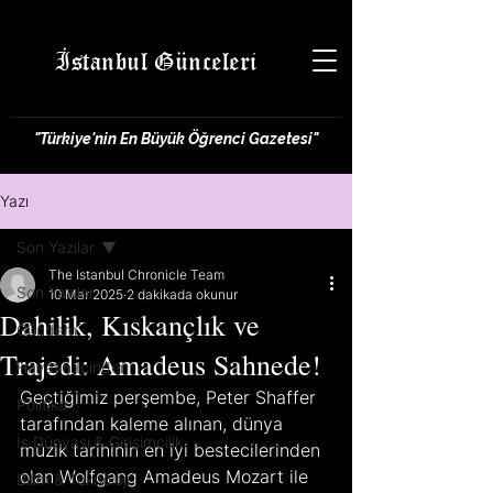
İstanbul Günceleri
"Türkiye'nin En Büyük Öğrenci Gazetesi"
Yazı
Son Yazılar
The Istanbul Chronicle Team
Son Yazılar
10 Mar 2025
2 dakikada okunur
Dahilik, Kıskançlık ve
Gündem
Trajedi: Amadeus Sahnede!
Hayatın İçinden
Geçtiğimiz perşembe, Peter Shaffer 
Politika
tarafından kaleme alınan, dünya 
İş Dünyası & Girişimcilik
müzik tarihinin en iyi bestecilerinden 
olan Wolfgang Amadeus Mozart ile 
Bilim & Teknoloji