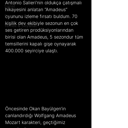
Antonio Salieri’nin oldukça çatışmalı 
Sanat
hikayesini anlatan “Amadeus” 
Spor
oyununu izleme fırsatı buldum. 70 
kişilik dev ekibiyle sezonun en çok 
Yemek & Seyahat
ses getiren prodüksiyonlarından 
birisi olan Amadeus, 5 sezondur tüm 
temsillerini kapalı gişe oynayarak 
400.000 seyirciye ulaştı.
Öncesinde Okan Bayülgen’in 
canlandırdığı Wolfgang Amadeus 
Mozart karakteri, geçtiğimiz 