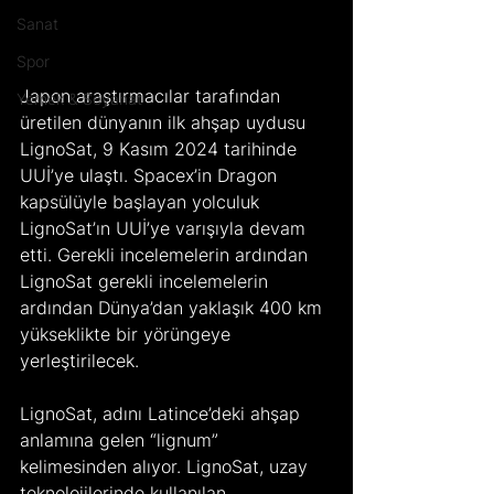
Sanat
Spor
Japon araştırmacılar tarafından 
Yemek & Seyahat
üretilen dünyanın ilk ahşap uydusu 
LignoSat, 9 Kasım 2024 tarihinde 
UUİ’ye ulaştı. Spacex’in Dragon 
kapsülüyle başlayan yolculuk 
LignoSat’ın UUİ’ye varışıyla devam 
etti. Gerekli incelemelerin ardından 
LignoSat gerekli incelemelerin 
ardından Dünya’dan yaklaşık 400 km 
yükseklikte bir yörüngeye 
yerleştirilecek.
LignoSat, adını Latince’deki ahşap 
anlamına gelen “lignum” 
kelimesinden alıyor. LignoSat, uzay 
teknolojilerinde kullanılan 