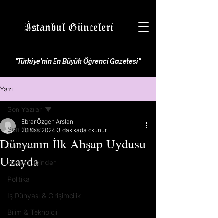
İstanbul Günceleri
"Türkiye'nin En Büyük Öğrenci Gazetesi"
Yazı
Son Yazılar
Ebrar Özgen Arslan
Son Yazılar
20 Kas 2024
3 dakikada okunur
Dünyanın İlk Ahşap Uydusu
Gündem
Uzayda
Hayatın İçinden
Politika
İş Dünyası & Girişimcilik
Bilim & Teknoloji