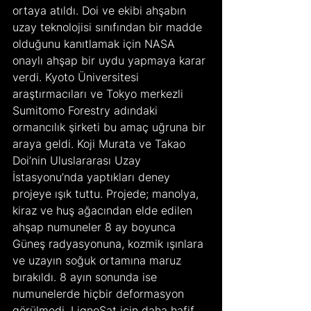
ortaya atıldı. Doi ve ekibi ahşabın 
uzay teknolojisi sınıfından bir madde 
olduğunu kanıtlamak için NASA 
onaylı ahşap bir uydu yapmaya karar 
verdi. Kyoto Üniversitesi 
araştırmacıları ve Tokyo merkezli 
Sumitomo Forestry adındaki 
ormancılık şirketi bu amaç uğruna bir 
araya geldi. Koji Murata ve Takao 
Doi’nin Uluslararası Uzay 
İstasyonu’nda yaptıkları deney 
projeye ışık tuttu. Projede; manolya, 
kiraz ve huş ağacından elde edilen 
ahşap numuneler 8 ay boyunca 
Güneş radyasyonuna, kozmik ışınlara 
ve uzayın soğuk ortamına maruz 
bırakıldı. 8 ayın sonunda ise 
numunelerde hiçbir deformasyon 
görülmedi. LignoSat için daha hafif 