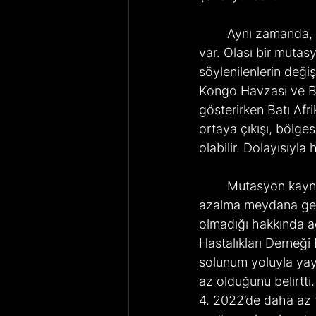
	Aynı zamanda, virüsün geçireceği bir mutasyon sonucu yaygınlığın artma ihtimali de 
var. Olası bir muta
söylenilenlerin deği
Kongo Havzası ve Bat
gösterirken Batı Afrik
ortaya çıkışı, bölges
olabilir. Dolayısıyla 
	Mutasyon kaynaklı yayılımda artış olabileceği gibi virüsün yayılımı ve virülansında 
azalma meydana gele
olmadığı hakkında a
Hastalıkları Derneğ
solunum yoluyla yayı
az olduğunu belirtt
4. 2022’de daha az te