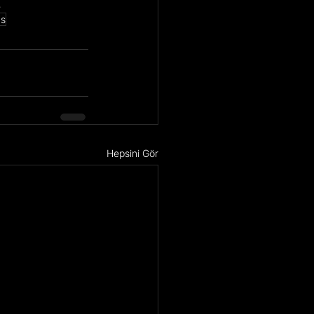
 
üs
Hepsini Gör