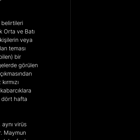
 Orta ve Batı 
işilerin veya 
dan teması 
len) bir 
lgelerde görülen 
 çıkmasından 
 kırmızı 
 kabarcıklara 
 dört hafta 
çar. Maymun 