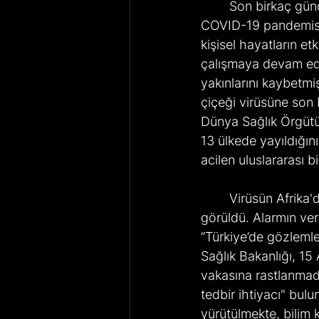
	Son birkaç gündür sosyal medyada büyük yankı uyandıran Maymun çiçeği virüsü, 
COVID-19 pandemisin
kişisel hayatların et
çalışmaya devam ediy
yakınlarını kaybetm
çiçeği virüsüne son b
Dünya Sağlık Örgütü 
13 ülkede yayıldığını
acilen uluslararası 
	Virüsün Afrika'da hızla yayılan alt türü, Avrupa'da ilk kez 15 Ağustos'ta İsveç'te 
görüldü. Alarmın ver
“Türkiye’de gözlemle
Sağlık Bakanlığı, 1
vakasına rastlanmad
tedbir ihtiyacı" bulu
yürütülmekte, bilim 