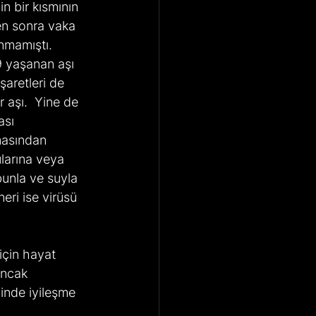
n bir kısmının 
en sonra vaka 
nmamıştı. 
 yaşanan aşı 
şaretleri de 
 aşı.  Yine de 
sı 
emasından 
ularına veya 
bunla ve suyla 
eri ise virüsü 
Ancak 
inde iyileşme 