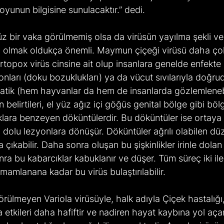
oyunun bilgisine sunulacaktır.” dedi. 
bi olmak oldukça önemli. Maymun çiçeği virüsü daha çok
rtopox virüs cinsine ait olup insanlara genelde enfekte k
yonları (doku bozuklukları) ya da vücut sıvılarıyla doğru
tik (hem hayvanlar da hem de insanlarda gözlemlenebi
ün belirtileri, el yüz ağız içi göğüs genital bölge gibi bö
klara benzeyen döküntülerdir. Bu döküntüler ise ortaya
vı dolu lezyonlara dönüşür. Döküntüler ağrılı olabilen düz
ya çıkabilir. Daha sonra oluşan bu şişkinlikler irinle dolan
a bu kabarcıklar kabuklanır ve düşer. Tüm süreç iki ile
amamlanana kadar bu virüs bulaştırılabilir. 
da etkileri daha hafiftir ve nadiren hayat kaybına yol a