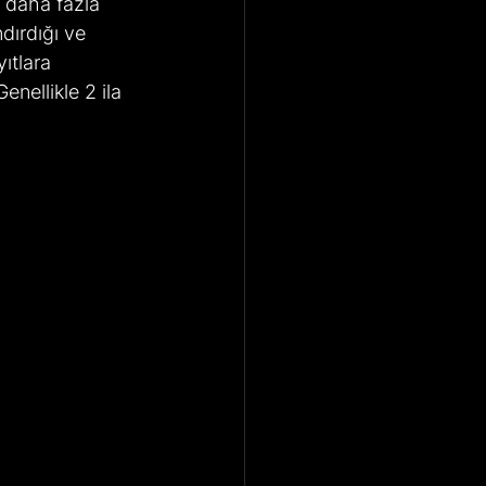
n daha fazla 
dırdığı ve 
ıtlara 
nellikle 2 ila 