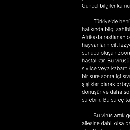
Güncel bilgiler kamu
	Türkiye'de henüz bir vaka görülmemiş olsa da virüsün yayılma şekli ve belirtileri 
hakkında bilgi sahi
Afrika’da rastlanan o
hayvanların cilt lez
sonucu oluşan zoona
hastalıktır. Bu virüs
sivilce veya kabarcı
bir süre sonra içi sı
şişlikler olarak orta
dönüşür ve daha sonr
sürebilir. Bu süreç t
	Bu virüs artık görülmeyen Variola virüsüyle, halk adıyla Çiçek hastalığı, aynı virüs 
ailesine dahil olsa 