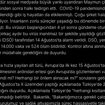
den sonra halkı tedirgin etti.  COVID-19 pandemisind
kilendiği gibi iş hayatları da etkilenmişti. Çoğu şirket ha
or. İnsanların zorlu süreçler yaşadığı bu dönemde birç
işti. Bu virüsün başlangıcından 4 yıl sonra gündeme o
irkaç aydır bu virüs inanılmaz bir şekilde yayıldığı gözl
(DSÖ) tarafından 14 Ağustos’ta alarm verildi. DSÖ, yen
 14.000 vaka ve 524 ölüm bildirildi. Kontrol altına alınma
bir müdahale gerektiğini de duyurdu.
ilmesinin ardından ertesi gün Avrupa’da gözlemlenen vak
ndi mi? Herhangi bir önlem alınacak mı?” sorularını geti
5 Ağustos'ta X üzerinden yaptığı açıklamada Türkiye'de
ığını duyurdu. Açıklamada Türkiye'de "herhangi kısıtla
nmadığı belirtildi.  Bakanlık, "Bakanlığımızca gerekli çal
kurulumuz ve sağlık altyapımızla süreç hassasiyetle taki