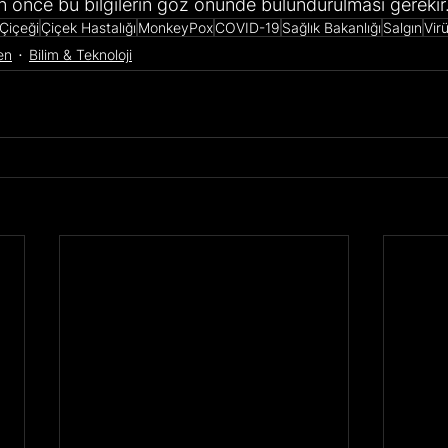
 önce bu bilgilerin göz önünde bulundurulması gerekir.
Çiçeği
Çiçek Hastalığı
MonkeyPox
COVID-19
Sağlık Bakanlığı
Salgın
Vir
en
Bilim & Teknoloji