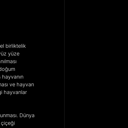
yüz yüze 
anılması 
 doğum 
ş hayvanın 
tması ve hayvan 
ği hayvanlar 
çiçeği 