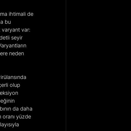
a bu 
 varyant var: 
etli seyir 
Varyantların 
klere neden 
rli olup 
feksiyon 
eğinin 
ybının da daha 
 oranı yüzde 
ayısıyla 