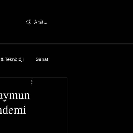
 & Teknoloji
Sanat
Maymun
ndemi