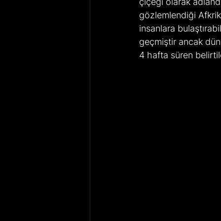
çiçeği olarak adland
gözlemlendiği Afkrik
insanlara bulaştırabi
geçmiştir ancak düny
4 hafta süren belirtil