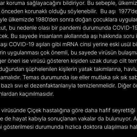
 koruma sağlayacağını bildiriyor. Bu sebeple, ülkemizi
 önceden korunaklı olduğu söylenebilir.  Bu aşı  1977’d
yle ülkemizde 1980’den sonra doğan çocuklara uygula
ut, bu nedenle olası bir pandemi durumunda COVID-19
ek. Bu sayede insanların akıllarında aşı hakkında soru i
ı COVID-19 aşıları gibi mRNA cinsi yerine eski usül bir
erin uygulanması çok önemli, bu sayede virüsün bulaşma
iğer öneri ise virüsü gösteren kişiden uzak durup cilt t
lduğundan şüphelenilen kişilerin yatak takımlarına, havl
amalıdır. Temas durumunda ise eller mutlaka sık sık sa
bazlı sıvı el dezenfaktanlarıyla temizlenmelidir. Diğer ön
lardan kaçınılmasıdır.
se de hayat kabıyla sonuçlanan vakalar da bulunuyor. 
 gösterilmesi durumunda hızlıca doktora ulaşılması hal