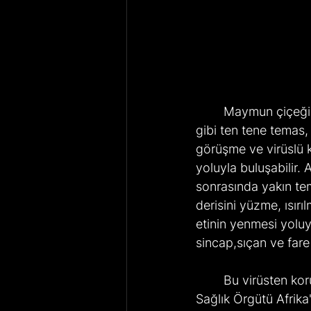
	Maymun çiçeği virüsü bu virüse enfekte olmuş bir kişiyle öpüşme, cinsel birliktelik 
gibi ten tene temas,
görüşme ve virüslü ki
yoluyla buluşabilir
sonrasında yakın te
derisini yüzme, ısır
etinin yenmesi yoluy
sincap,sıçan ve fare
	Bu virüsten korunmak için Uzmanların tavsiyelerine göre ilk öneri aşı olunması. Dünya 
Sağlık Örgütü Afrika