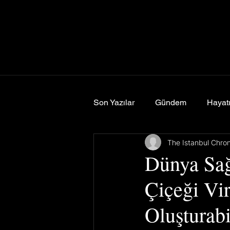
Son Yazılar
Gündem
Hayatı
The Istanbul Chro
Spor
Yemek & Seyahat
Dünya Sağ
Çiçeği Vi
Oluşturabi