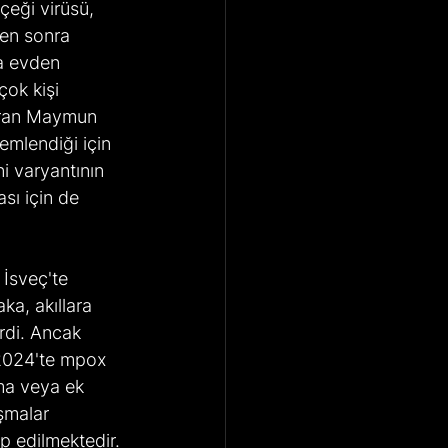
en sonra 
la evden 
ok kişi 
turan Maymun 
emlendiği için 
i varyantının 
sı için de 
a, akıllara 
rdi. Ancak 
 2024'te mpox 
ma veya ek 
ışmalar 
p edilmektedir. 