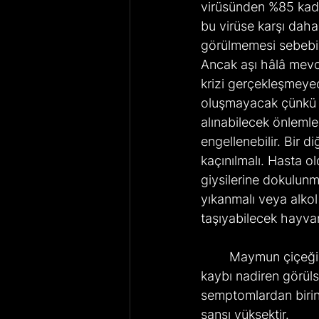
virüsünden %85 kadar
bu virüse karşı daha
görülmemesi sebebi
Ancak aşı hâlâ mevc
krizi gerçekleşmeyec
oluşmayacak çünkü aş
alınabilecek önleml
engellenebilir. Bir d
kaçınılmalı. Hasta o
giysilerine dokulunm
yıkanmalı veya alkol 
taşıyabilecek hayvan
	Maymun çiçeği virüsünde Çiçek hastalığına göre daha hafif seyrettiği için hayat 
kaybı nadiren görül
semptomlardan birini
şansı yüksektir.   