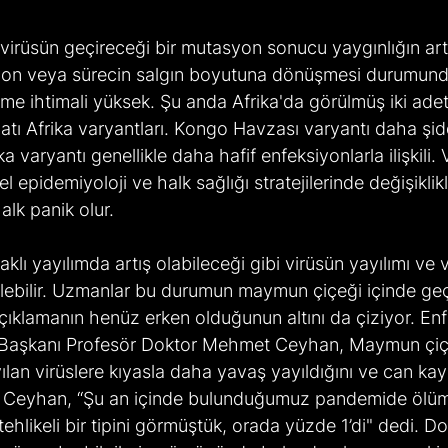
syon veya sürecin salgın boyutuna dönüşmesi durumund
şme ihtimali yüksek. Şu anda Afrika'da görülmüş iki adet
ı Afrika varyantları. Kongo Havzası varyantı daha şidd
a varyantı genellikle daha hafif enfeksiyonlarla ilişkili. 
el epidemiyoloji ve halk sağlığı stratejilerinde değişikli
halk panik olur.  
bilir. Uzmanlar bu durumun maymun çiçeği içinde geçe
çıklamanın henüz erken olduğunun altını da çiziyor. En
i Başkanı Profesör Doktor Mehmet Ceyhan, Maymun çiç
lan virüslere kıyasla daha yavaş yayıldığını ve can ka
i. Ceyhan, “Şu an içinde bulunduğumuz pandemide ölüm
hlikeli bir tipini görmüştük, orada yüzde 1’di" dedi. Dol