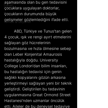
aşamasında olan bu gen tedavisini 
Sanat
çocuklara uygulayan doktorlar, 
Spor
çocukların durumunda büyük 
gelişmeler gözlemlediğini ifade etti.
Yemek & Seyahat
	ABD, Türkiye ve Tunus’tan gelen 
4 çocuk, ışık ve rengi ayırt etmelerini 
sağlayan göz hücrelerinin 
bozulmasına ve hızla ölmesine sebep 
olan Leber Konjenital Amaurosis 
hastalığıyla doğdu. University 
College London'dan bilim insanları, 
bu hastalığın tedavisi için genin 
sağlıklı kopyalarını gözün arkasına 
yerleştirmeyi sağlayan yeni bir teknik 
geliştirdi. Geliştirilen bu tedavinin 
uygulanmasına Great Ormond Street 
Hastanesi'nden uzmanlar öncülük 
etti. Aileler de bu deneysel tedaviye 