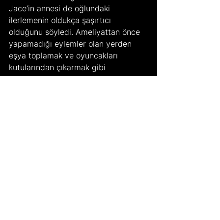
Jace’in annesi de oğlundaki 
ilerlemenin oldukça şaşırtıcı 
olduğunu söyledi. Ameliyattan önce 
yapamadığı eylemler olan yerden 
eşya toplamak ve oyuncakları 
kutularından çıkarmak gibi 
faaliyetleri yapabildiğini gören aile, 
gen tedavisi deneyinden memnun.
	Dört çocuğun tedavi uygulanan 
gözlerinde ilerleme gözlemlense de 
önlem amacıyla tedavi edilmeyen 
gözlerinin durumu kötüleşti. Ayrıca 
Moorfields Hastanesi'ndeki doktorlar, 
kendi yaptıkları testler ve ailelerin 
aktardıklarıgeri dönüşlere dayanarak 
tedavinin büyük fayda sağlayıp 
hayat değiştirici bir etkiye sahip 