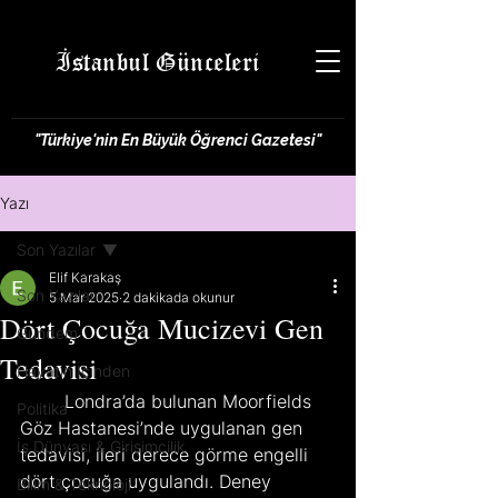
İstanbul Günceleri
"Türkiye'nin En Büyük Öğrenci Gazetesi"
Yazı
Son Yazılar
Elif Karakaş
Son Yazılar
5 Mar 2025
2 dakikada okunur
Dört Çocuğa Mucizevi Gen
Gündem
Tedavisi
Hayatın İçinden
	Londra’da bulunan Moorfields 
Politika
Göz Hastanesi’nde uygulanan gen 
İş Dünyası & Girişimcilik
tedavisi, ileri derece görme engelli 
dört çocuğa uygulandı. Deney 
Bilim & Teknoloji