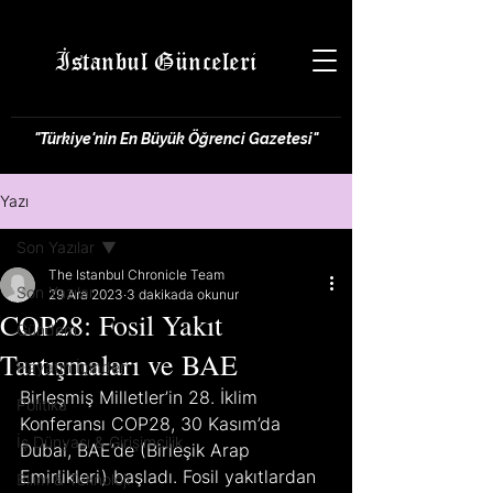
İstanbul Günceleri
"Türkiye'nin En Büyük Öğrenci Gazetesi"
Yazı
Son Yazılar
The Istanbul Chronicle Team
Son Yazılar
29 Ara 2023
3 dakikada okunur
COP28: Fosil Yakıt
Gündem
Tartışmaları ve BAE
Hayatın İçinden
Birleşmiş Milletler’in 28. İklim 
Politika
Konferansı COP28, 30 Kasım’da 
İş Dünyası & Girişimcilik
Dubai, BAE’de (Birleşik Arap 
Emirlikleri) başladı. Fosil yakıtlardan 
Bilim & Teknoloji