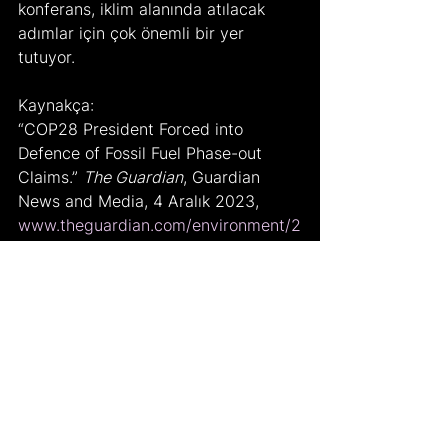
konferans, iklim alanında atılacak 
adımlar için çok önemli bir yer 
tutuyor.
Kaynakça:
“COP28 President Forced into 
Defence of Fossil Fuel Phase-out 
Claims.” 
The Guardian
, Guardian 
News and Media, 4 Aralık 2023, 
www.theguardian.com/environment/2
023/dec/04/cop28-president-says-
no-science-for-fossil-fuel-phase-out-
claim-was-misinterpreted?l
.
“COP28 President Says There Is ‘no 
Science’ behind Demands for Phase-
out of Fossil Fuels.” 
The Guardian
, 
Guardian News and Media, 3 Aralık 
2023, 
www.theguardian.com/environment/2