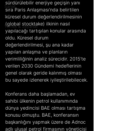
sürdürülebilir enerjiye geçişin yanı 
Sanat
sıra Paris Anlaşması’nda belirtilen 
Spor
küresel durum değerlendirilmesinin 
(global stocktake) ilkinin nasıl 
Yemek & Seyahat
yapılacağı tartışılan konular arasında 
oldu. Küresel durum 
değerlendirilmesi, şu ana kadar 
yapılan anlaşma ve planların 
verimliliğinin analiz sürecidir. 2015’te 
verilen 2030 Gündemi hedeflerinin 
genel olarak geride kalınmış olması 
bu sayede izlenerek iyileştirilebilecek.
Konferans daha başlamadan, ev 
sahibi ülkenin petrol kullanımında 
dünya yedincisi BAE olması tartışma 
konusu olmuştu. BAE, konferansın 
başkanlığını yapmak üzere de Adnoc 
adlı ulusal petrol firmasının yöneticisi 