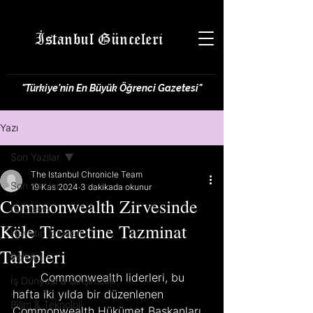
İstanbul Günceleri
"Türkiye'nin En Büyük Öğrenci Gazetesi"
Yazı
Son Yazılar
The Istanbul Chronicle Team
Son Yazılar
19 Kas 2024
3 dakikada okunur
Commonwealth Zirvesinde
Gündem
Köle Ticaretine Tazminat
Hayatın İçinden
Talepleri
Politika
	Commonwealth liderleri, bu 
İş Dünyası & Girişimcilik
hafta iki yılda bir düzenlenen 
Bilim & Teknoloji
Commonwealth Hükümet Başkanları 