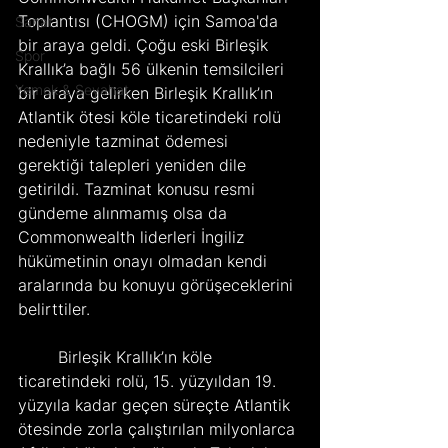
Toplantısı (CHOGM) için Samoa'da 
Sanat
bir araya geldi. Çoğu eski Birleşik 
Spor
Krallık’a bağlı 56 ülkenin temsilcileri 
Yemek & Seyahat
bir araya gelirken Birleşik Krallık’ın 
Atlantik ötesi köle ticaretindeki rolü 
nedeniyle tazminat ödemesi 
gerektiği talepleri yeniden dile 
getirildi. Tazminat konusu resmi 
gündeme alınmamış olsa da 
Commonwealth liderleri İngiliz 
hükümetinin onayı olmadan kendi 
aralarında bu konuyu görüşeceklerini 
belirttiler.
	Birleşik Krallık’ın köle 
ticaretindeki rolü, 15. yüzyıldan 19. 
yüzyıla kadar geçen süreçte Atlantik 
ötesinde zorla çalıştırılan milyonlarca 