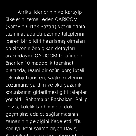
	Afrika liderlerinin ve Karayip 
ülkelerini temsil eden CARICOM 
(Karayip Ortak Pazarı) yetkililerinin 
tazminat adaleti üzerine taleplerini 
içeren bir bildiri hazırlamış olmaları 
da zirvenin öne çıkan detayları 
arasındaydı. CARICOM tarafından 
önerilen 10 maddelik tazminat 
planında, resmi bir özür, borç iptali, 
teknoloji transferi, sağlık krizlerinin 
çözümüne yardım ve okuryazarlık 
sorunlarının giderilmesi gibi talepler 
yer aldı. Bahamalar Başbakanı Philip 
Davis, kölelik tarihinin acı dolu 
geçmişine adalet sağlanmasının 
zamanının geldiğini ifade etti. “Bu 
konuyu konuşalım.” diyen Davis, 
Atlantik ötesi köle ticaretinin Afrika 