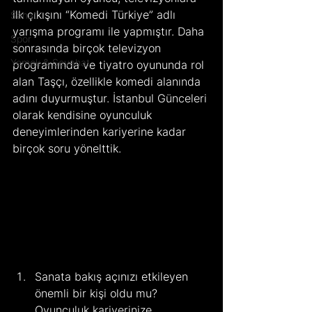
ilk çıkışını “Komedi Türkiye” adlı 
Sanat
yarışma programı ile yapmıştır. Daha 
Spor
sonrasında birçok televizyon 
Yemek & Seyahat
programında ve tiyatro oyununda rol 
alan Taşçı, özellikle komedi alanında 
adını duyurmuştur. İstanbul Günceleri 
olarak kendisine oyunculuk 
deneyimlerinden kariyerine kadar 
birçok soru yönelttik.
Sanata bakış açınızı etkileyen 
önemli bir kişi oldu mu? 
Oyunculuk kariyerinize 