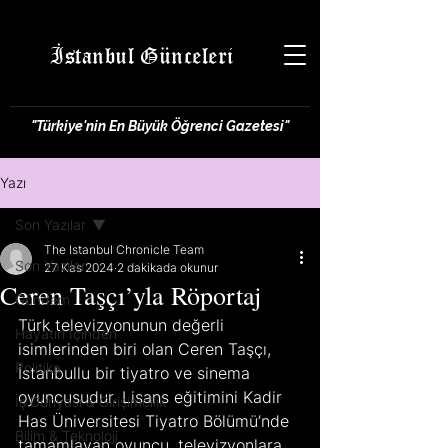
İstanbul Günceleri
"Türkiye'nin En Büyük Öğrenci Gazetesi"
Yazı
Son Yazılar
The Istanbul Chronicle Team
Son Yazılar
27 Kas 2024
2 dakikada okunur
Ceren Taşçı’yla Röportaj
Gündem
Türk televizyonunun değerli 
Hayatın İçinden
isimlerinden biri olan Ceren Taşçı, 
Politika
İstanbullu bir tiyatro ve sinema 
oyuncusudur. Lisans eğitimini Kadir 
İş Dünyası & Girişimcilik
Has Üniversitesi Tiyatro Bölümü’nde 
Bilim & Teknoloji
tamamlayan oyuncu, televizyonlara 