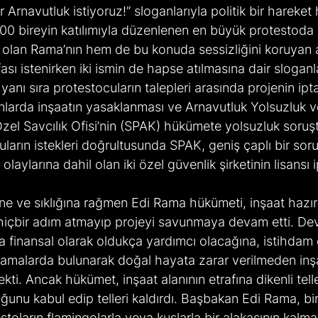
r Arnavutluk istiyoruz!” sloganlarıyla politik bir hareket 
00 bireyin katılımıyla düzenlenen en büyük protestoda
lan Rama’nın hem de bu konuda sessizliğini koruyan 
ifası istenirken iki ismin de hapse atılmasına dair sloganla
ın yanı sıra protestocuların talepleri arasında projenin ipt
anlarda inşaatın yasaklanması ve Arnavutluk Yolsuzluk 
zel Savcılık Ofisi’nin (SPAK) hükümete yolsuzluk soruş
cuların istekleri doğrultusunda SPAK, geniş çaplı bir sor
laylarına dahil olan iki özel güvenlik şirketinin lisansı ip
ine ve sıklığına rağmen Edi Rama hükümeti, inşaat hazırlı
çbir adım atmayıp projeyi savunmaya devam etti. Devas
 finansal olarak oldukça yardımcı olacağına, istihdam o
klamalarda bulunarak doğal hayata zarar verilmeden in
kti. Ancak hükümet, inşaat alanının etrafına dikenli tell
uğunu kabul edip telleri kaldırdı. Başbakan Edi Rama, bir
oların flamingolarla veya kuşlarla bir alakasının kalmad