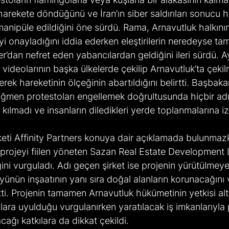
harekete döndüğünü ve İran’ın siber saldırıları sonucu h
nipüle edildiğini öne sürdü. Rama, Arnavutluk halkının
 onayladığını iddia ederken eleştirilerin neredeyse ta
’dan nefret eden yabancılardan geldiğini ileri sürdü. 
 videolarının başka ülkelerde çekilip Arnavutluk’ta çekilm
erek hareketinin ölçeğinin abartıldığını belirtti. Başbak
ağmen protestoları engellemek doğrultusunda hiçbir ad
 kılmadı ve insanların diledikleri yerde toplanmalarına iz
keti Affinity Partners konuya dair açıklamada bulunmazk
ın projeyi fiilen yöneten Sazan Real Estate Development 
ğini vurguladı. Adı geçen şirket ise projenin yürütülme
öyünün inşaatının yanı sıra doğal alanların korunacağını 
irtti. Projenin tamamen Arnavutluk hükümetinin yetkisi al
ara uyulduğu vurgulanırken yaratılacak iş imkanlarıyla 
ağı katkılara da dikkat çekildi.