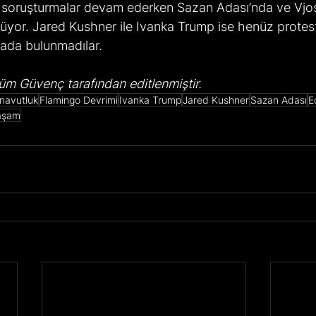
l soruşturmalar devam ederken Sazan Adası’nda ve Vjo
sürüyor. Jared Kushner ile Ivanka Trump ise henüz protest
mada bulunmadılar.
m Güvenç tarafından editlenmiştir.
navutluk
Flamingo Devrimi
Ivanka Trump
Jared Kushner
Sazan Adası
E
aşam