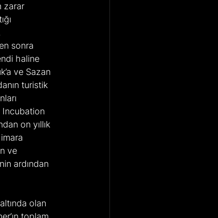
n zarar 
ığı 
.
en sonra 
ndi haline 
uk’a ve Sazan 
nın turistik 
nları 
 Incubation 
dan on yıllık 
 imara 
ın ve 
inin ardından 
altında olan 
er’ın toplam 