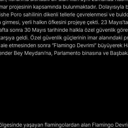
 imar projesinin kapsamında bulunmaktadır. Dolayısıyla b
ishe Poro sahilinin dikenli tellerle çevrelenmesi ve buld
irmesi, yerli halkın öfkesini projeye çekti. 23 Mayıs’tak
afta sonra 30 Mayıs tarihinde halkla özel güvenlik görevl
arşıya geldi. Özel güvenlik güçlerinin imar alanındaki p
ale etmesinden sonra “Flamingo Devrimi” büyüyerek H
kender Bey Meydanı’na, Parlamento binasına ve Başbaka
ölgesinde yaşayan flamingolardan alan Flamingo Devri