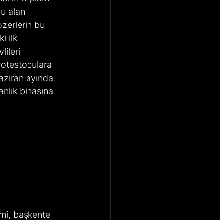
u alan 
ozerlerin bu 
i ilk 
ileri 
rotestoculara 
aziran ayında 
nlık binasına 
mi, başkente 