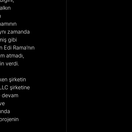
alkın 
 
mamının 
Aynı zamanda 
iş gibi 
an Edi Rama’nın 
ım atmadı, 
in verdi.
en şirketin 
LLC şirketine 
ye devam 
ve 
tında 
projenin 