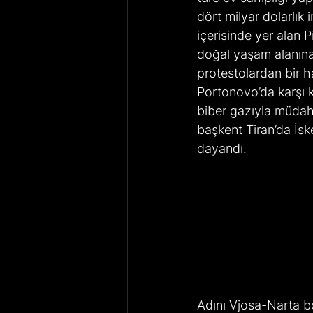
dört milyar dolarlık
içerisinde yer alan P
doğal yaşam alanına g
protestolardan bir h
Portonovo’da karşı k
biber gazıyla müdah
başkent Tiran’da İs
dayandı.
Adını Vjosa-Narta b