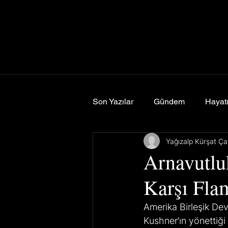
Son Yazılar
Gündem
Hayatı
Yağızalp Kürşat Çal
Spor
Yemek & Seyahat
Arnavutlu
Karşı Fla
Amerika Birleşik Dev
Kushner’ın yönettiği 