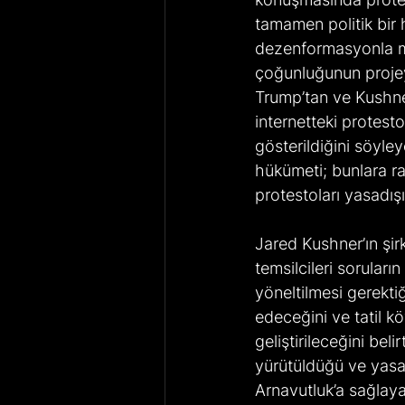
tamamen politik bir 
dezenformasyonla ma
çoğunluğunun projeyi
Trump’tan ve Kushner
internetteki protesto
gösterildiğini söyley
hükümeti; bunlara r
protestoları yasadışı
Jared Kushner’ın şir
temsilcileri sorular
yöneltilmesi gerekti
edeceğini ve tatil k
geliştirileceğini bel
yürütüldüğü ve yasal
Arnavutluk’a sağlayac