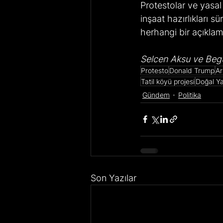
Protestolar ve yasa
inşaat hazırlıkları 
herhangi bir açıkla
Selcen Aksu ve Begü
Protesto
Donald Trump
Ar
Tatil köyü projesi
Doğal Y
Gündem
Politika
Son Yazılar