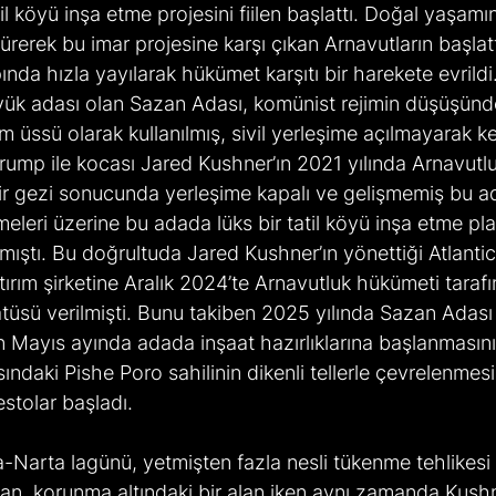
atil köyü inşa etme projesini fiilen başlattı. Doğal yaşamı
ürerek bu imar projesine karşı çıkan Arnavutların başlatt
ında hızla yayılarak hükümet karşıtı bir harekete evrildi
yük adası olan Sazan Adası, komünist rejimin düşüşünd
 üssü olarak kullanılmış, sivil yerleşime açılmayarak ke
 Trump ile kocası Jared Kushner’ın 2021 yılında Arnavutl
bir gezi sonucunda yerleşime kapalı ve gelişmemiş bu ada
meleri üzerine bu adada lüks bir tatil köyü inşa etme pla
ştı. Bu doğrultuda Jared Kushner’ın yönettiği Atlantic
ırım şirketine Aralık 2024’te Arnavutluk hükümeti tarafın
statüsü verilmişti. Bunu takiben 2025 yılında Sazan Adası
nın Mayıs ayında adada inşaat hazırlıklarına başlanmasın
ındaki Pishe Poro sahilinin dikenli tellerle çevrelenmes
stolar başladı.
a-Narta lagünü, yetmişten fazla nesli tükenme tehlikesi 
pan, korunma altındaki bir alan iken aynı zamanda Kushn