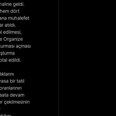
haline geldi. 
 hem dört 
ana muhalefet 
r atıldı. 
al edilmesi, 
ve Organize 
turması açması 
uşturma 
tal edildi.
klarını 
a bir tatil 
ranlarının 
şaata devam 
er çekilmesinin 
 
ığını, 