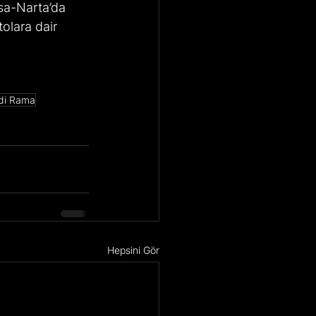
sa-Narta’da 
olara dair 
di Rama
Hepsini Gör