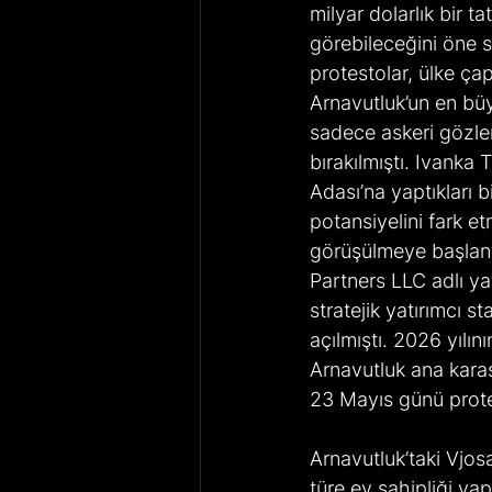
milyar dolarlık bir t
görebileceğini öne s
protestolar, ülke çap
Arnavutluk’un en bü
sadece askeri gözlem
bırakılmıştı. Ivanka
Adası’na yaptıkları 
potansiyelini fark et
görüşülmeye başlanmı
Partners LLC adlı yat
stratejik yatırımcı 
açılmıştı. 2026 yılı
Arnavutluk ana karas
23 Mayıs günü prote
Arnavutluk’taki Vjos
türe ev sahipliği ya