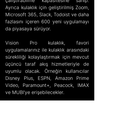
çalıştırabilme kapasitesine sahip. 
Ayrıca kulaklık için geliştirilmiş Zoom, 
Microsoft 365, Slack, Todoist ve daha 
fazlasını içeren 600 yeni uygulamayı 
da piyasaya sürüyor.
Vision Pro kulaklık, favori 
uygulamalarınız ile kulaklık arasındaki 
sürekliliği kolaylaştırmak için mevcut 
üçüncü taraf akış hizmetleriyle de 
uyumlu olacak. Örneğin kullanıcılar 
Disney Plus, ESPN, Amazon Prime 
Video, Paramount+, Peacock, IMAX 
ve MUBI'ye erişebilecekler.
Ayrıca Vision Pro için Facetime, iş 
arkadaşlarınızla aynı anda projeler 
üzerinde çalışmak için 
kullanabileceğiniz, işbirliğine dayalı 