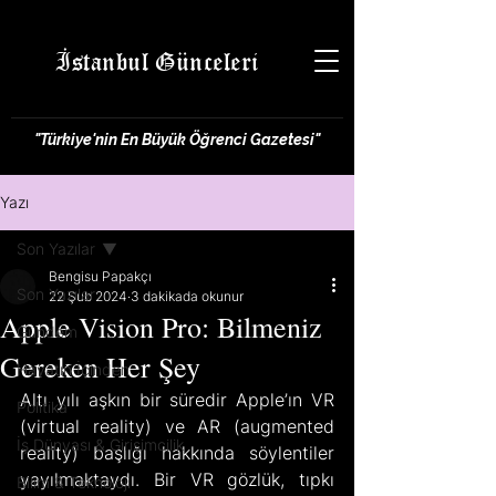
İstanbul Günceleri
"Türkiye'nin En Büyük Öğrenci Gazetesi"
Yazı
Son Yazılar
Bengisu Papakçı
Son Yazılar
22 Şub 2024
3 dakikada okunur
Apple Vision Pro: Bilmeniz
Gündem
Gereken Her Şey
Hayatın İçinden
Altı yılı aşkın bir süredir Apple’ın VR 
Politika
(virtual reality) ve AR (augmented 
İş Dünyası & Girişimcilik
reality) başlığı hakkında söylentiler 
yayılmaktaydı. Bir VR gözlük, tıpkı 
Bilim & Teknoloji