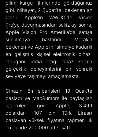
bilim kurgu filmlerinde gördüğümüz 
Sanat
gibi. Nihayet, 2 Şubat’ta, beklenen an 
Spor
geldi: Apple'ın WWDC'de Vision 
Pro'yu duyurmasından sekiz ay sonra, 
Yemek & Seyahat
Apple Vision Pro Amerika’da satışa 
sunulmaya başlandı. Merakla 
beklenen ve Apple’ın "şimdiye kadarki 
en gelişmiş kişisel elektronik cihaz" 
olduğunu iddia ettiği cihaz, karma 
gerçeklik deneyimlerini bir sonraki 
seviyeye taşımayı amaçlamakta.
Cihazın ön siparişleri 19 Ocak'ta 
başladı ve MacRumors ile paylaşılan 
içgörülere göre Apple, 3.499 
dolardan (107 bin Türk Lirası) 
başlayan yüksek fiyatına rağmen ilk 
on günde 200.000 adet sattı.