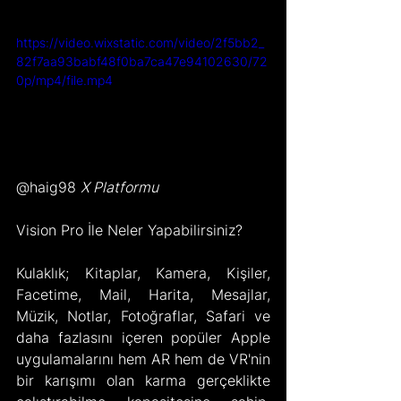
https://video.wixstatic.com/video/2f5bb2_
82f7aa93babf48f0ba7ca47e94102630/72
0p/mp4/file.mp4
@haig98 
X Platformu
Vision Pro İle Neler Yapabilirsiniz?
Kulaklık; Kitaplar, Kamera, Kişiler, 
Facetime, Mail, Harita, Mesajlar, 
Müzik, Notlar, Fotoğraflar, Safari ve 
daha fazlasını içeren popüler Apple 
uygulamalarını hem AR hem de VR'nin 
bir karışımı olan karma gerçeklikte 