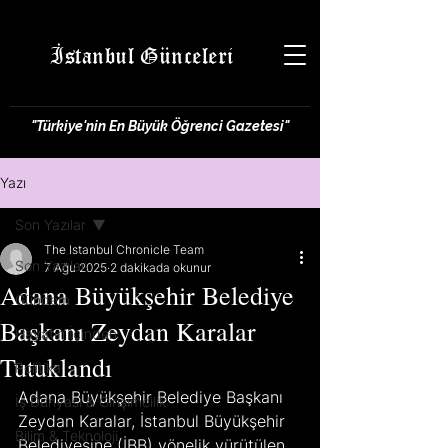
İstanbul Günceleri
"Türkiye'nin En Büyük Öğrenci Gazetesi"
Yazı
Son Yazılar
The Istanbul Chronicle Team
Son Yazılar
7 Ağu 2025
2 dakikada okunur
Adana Büyükşehir Belediye
Gündem
Başkanı Zeydan Karalar
Hayatın İçinden
Tutuklandı
Politika
Adana Büyükşehir Belediye Başkanı 
İş Dünyası & Girişimcilik
Zeydan Karalar, İstanbul Büyükşehir 
Bilim & Teknoloji
Belediyesine (İBB) yönelik yürütülen 