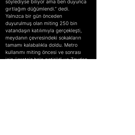
söylediyse biliyor ama ben duyunca 
gırtlağım düğümlendi.” dedi.
Yalnızca bir gün önceden 
duyurulmuş olan miting 250 bin 
vatandaşın katılımıyla gerçekleşti, 
meydanın çevresindeki sokakların 
tamamı kalabalıkla doldu. Metro 
kullanımı miting öncesi ve sonrası 
için ücretsiz hale getirildi ve Zeydan 
Karalar’a destek anonsları yayınlandı. 
Ayrıca belediyeye bağlı olmayan 
dolmuşlar anlaşarak mitinge gelen 
vatandaşlara ücretsiz hizmet verme 
kararı aldılar. Özel mitingde yaptığı 
konuşmada “Bu meydan nasıl doldu 
bu kadar, 250 bin kişiyi kim getirdi, 
nasıl getirdi? Dediler ki Adana başka 
bir şehir, bütün minibüslerin üzerinde 
şöyle yazıyor, 'Zeydan Başkan 