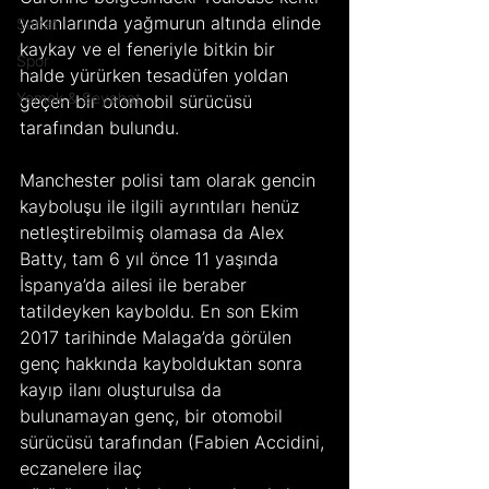
yakınlarında yağmurun altında elinde 
Sanat
kaykay ve el feneriyle bitkin bir 
Spor
halde yürürken tesadüfen yoldan 
Yemek & Seyahat
geçen bir otomobil sürücüsü 
tarafından bulundu.
Manchester polisi tam olarak gencin 
kayboluşu ile ilgili ayrıntıları henüz 
netleştirebilmiş olamasa da Alex 
Batty, tam 6 yıl önce 11 yaşında 
İspanya’da ailesi ile beraber 
tatildeyken kayboldu. En son Ekim 
2017 tarihinde Malaga’da görülen 
genç hakkında kaybolduktan sonra 
kayıp ilanı oluşturulsa da 
bulunamayan genç, bir otomobil 
sürücüsü tarafından (Fabien Accidini, 
eczanelere ilaç 