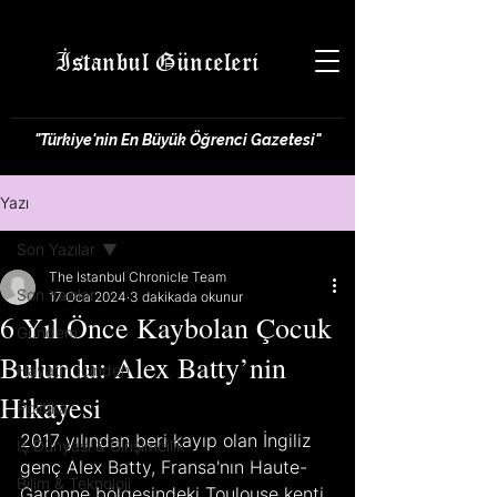
İstanbul Günceleri
"Türkiye'nin En Büyük Öğrenci Gazetesi"
Yazı
Son Yazılar
The Istanbul Chronicle Team
Son Yazılar
17 Oca 2024
3 dakikada okunur
6 Yıl Önce Kaybolan Çocuk
Gündem
Bulundu: Alex Batty’nin
Hayatın İçinden
Hikayesi
Politika
2017 yılından beri kayıp olan İngiliz 
İş Dünyası & Girişimcilik
genç Alex Batty, Fransa'nın Haute-
Bilim & Teknoloji
Garonne bölgesindeki Toulouse kenti 