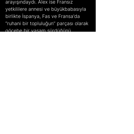
arayışındaydı. Alex ise Fransız 
yetkililere annesi ve büyükbabasıyla 
birlikte İspanya, Fas ve Fransa'da 
‘’ruhani bir topluluğun’’ parçası olarak 
göçebe bir yaşam sürdüğünü 
söylemişti. Buna bağlı olarak Alex, 
ailesinin sürekli taşındığını, kendi 
yiyeceklerini kendilerinin 
yetiştirdiğini belirtti. Alex annesinin 
nerede olduğunu bilmese de Fransız 
yetkililer annesi Melanie Batty'nin şu 
anda gezici bir toplulukla beraber 
Pirene Dağları'nın yerleşim 
yerlerinden uzak bir noktasında 
olduğunu tahmin ettiklerini açıkladı.
Durumu iyi olan genç İngiltere’deki 
ailesinin yanına ulaştırıldı. 
Kaybolduğu tarihten beri son 6 yılını 