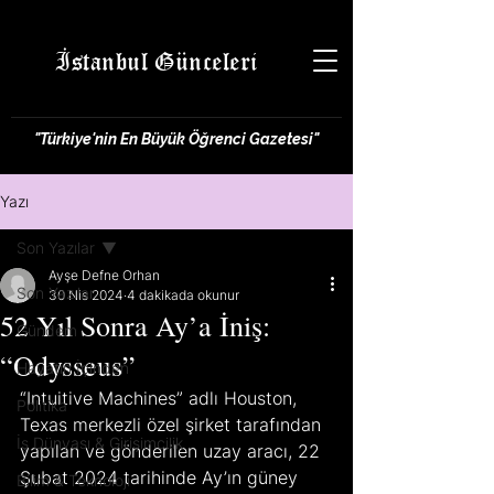
İstanbul Günceleri
"Türkiye'nin En Büyük Öğrenci Gazetesi"
Yazı
Son Yazılar
Ayşe Defne Orhan
Son Yazılar
30 Nis 2024
4 dakikada okunur
52 Yıl Sonra Ay’a İniş:
Gündem
“Odysseus”
Hayatın İçinden
“Intuitive Machines” adlı Houston, 
Politika
Texas merkezli özel şirket tarafından 
İş Dünyası & Girişimcilik
yapılan ve gönderilen uzay aracı, 22 
Şubat 2024 tarihinde Ay’ın güney 
Bilim & Teknoloji