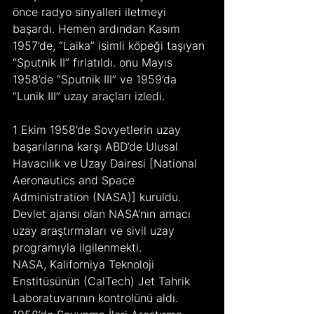
önce radyo sinyalleri iletmeyi 
başardı. Hemen ardından Kasım 
1957’de, “Laika” isimli köpeği taşıyan 
“Sputnik II” fırlatıldı. onu Mayıs 
1958’de “Sputnik III” ve 1959’da 
“Lunik III” uzay araçları izledi.
1 Ekim 1958’de Sovyetlerin uzay 
başarılarına karşı ABD’de Ulusal 
Havacılık ve Uzay Dairesi [National 
Aeronautics and Space 
Administration (NASA)] kuruldu. 
Devlet ajansı olan NASA’nın amacı 
uzay araştırmaları ve sivil uzay 
programıyla ilgilenmekti.
NASA, Kaliforniya Teknoloji 
Enstitüsünün (CalTech) Jet Tahrik 
Laboratuvarının kontrolünü aldı. 