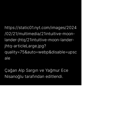
https://static01.nyt.com/images/2024
/02/21/multimedia/21intuitive-moon-
lander-jhtq/21intuitive-moon-lander-
jhtq-articleLarge.jpg?
quality=75&auto=webp&disable=upsc
ale
Çağan Alp Sargın ve Yağmur Ece 
Nisanoğlu tarafından editlendi. 
Kaynakça:
Gorman, Steve, and Joey Roulette. 
“Moon Landing: US Clinches First 
Touchdown in 50 Years.” 
Reuters
, 23 