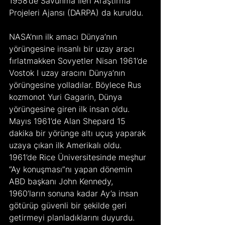
1958’de Savunma İleri Araştırma 
Projeleri Ajansı (DARPA) da kuruldu.
NASA’nın ilk amacı Dünya’nın 
yörüngesine insanlı bir uzay aracı 
fırlatmakken Sovyetler Nisan 1961’de 
Vostok I uzay aracını Dünya’nın 
yörüngesine yolladılar. Böylece Rus 
kozmonot Yuri Gagarin, Dünya 
yörüngesine giren ilk insan oldu. 
Mayıs 1961’de Alan Shepard 15 
dakika bir yörünge altı uçuş yaparak 
uzaya çıkan ilk Amerikalı oldu. 
1961’de Rice Üniversitesinde meşhur 
“Ay konuşması”nı yapan dönemin 
ABD başkanı John Kennedy, 
1960’ların sonuna kadar Ay’a insan 
götürüp güvenli bir şekilde geri 
getirmeyi planladıklarını duyurdu. 