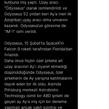
kutbuna iniş yaptı. Uzay aracı 
Sanat
“Odysseus” olarak isimlendirildi ve 
Spor
Odysseus 52 yıldan beri Ay’a inen ilk 
Amerikan uzay aracı olma unvanını 
Yemek & Seyahat
kazandı. Odysseus’un görevine de 
“IM-1” ismi verildi.
Odysseus, 15 Şubat’ta SpaceX’in 
Falcon 9 roketi tarafından Florida’dan 
fırlatıldı.
Daha önce hiçbir özel şirkete ait 
uzay aracının Ay’ı ziyaret etmediği 
düşünüldüğünde Odysseus, özel 
şirketlerin de Ay yarışına katılmalarını 
teşvik eden bir ilk oldu. Aslında 
Pittsburg merkezli Astrobiotic 
Technology isimli bir ABD şirketi de 
geçen ay Ay’a iniş için bir deneme 
yapmıştı ancak yakıt sızıntısı ve 