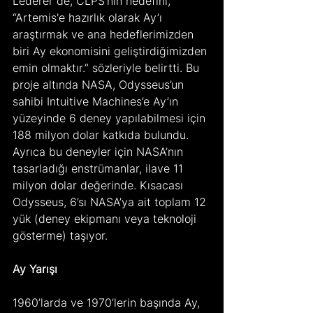
Lederer de, CLPS’nin hedefini, 
“Artemis'e hazırlık olarak Ay’ı 
araştırmak ve ana hedeflerimizden 
biri Ay ekonomisini geliştirdiğimizden 
emin olmaktır.” sözleriyle belirtti. Bu 
proje altında NASA, Odysseus’un 
sahibi Intuitive Machines’e Ay’ın 
yüzeyinde 6 deney yapılabilmesi için 
188 milyon dolar katkıda bulundu. 
Ayrıca bu deneyler için NASA’nın 
tasarladığı enstrümanlar, ilave 11 
milyon dolar değerinde. Kısacası 
Odysseus, 6’sı NASA’ya ait toplam 12 
yük (deney ekipmanı veya teknoloji 
gösterme) taşıyor.
Ay Yarışı
1960’larda ve 1970’lerin başında Ay, 