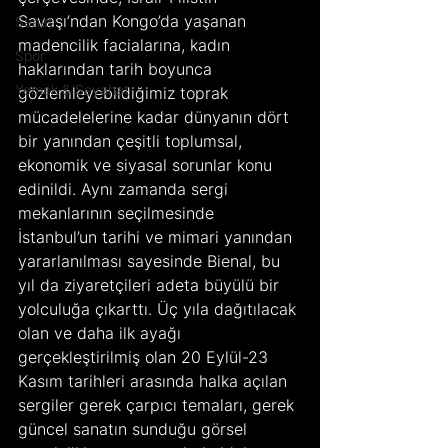
Savaşı’ndan Kongo’da yaşanan 
Sanat
madencilik facialarına, kadın 
Spor
haklarından tarih boyunca 
Yemek & Seyahat
gözlemleyebildiğimiz toprak 
mücadelelerine kadar dünyanın dört 
bir yanından çeşitli toplumsal, 
ekonomik ve siyasal sorunlar konu 
edinildi. Aynı zamanda sergi 
mekanlarının seçilmesinde 
İstanbul’un tarihi ve mimari yanından 
yararlanılması sayesinde Bienal, bu 
yıl da ziyaretçileri adeta büyülü bir 
yolculuğa çıkarttı. Üç yıla dağıtılacak 
olan ve daha ilk ayağı 
gerçekleştirilmiş olan 20 Eylül-23 
Kasım tarihleri arasında halka açılan 
sergiler gerek çarpıcı temaları, gerek 
güncel sanatın sunduğu görsel 