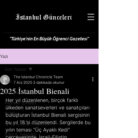
İstanbul Günceleri
"Türkiye'nin En Büyük Öğrenci Gazetesi"
Yazı
Son Yazılar
The Istanbul Chronicle Team
Son Yazılar
7 Ara 2025
3 dakikada okunur
2025 İstanbul Bienali
Gündem
Her yıl düzenlenen, birçok farklı  
Hayatın İçinden
ülkeden sanatseverleri ve sanatçıları 
Politika
buluşturan İstanbul Bienali sergisinin 
bu yıl 18.’si düzenlendi. Sergilerde bu 
İş Dünyası & Girişimcilik
yılın teması “Üç Ayaklı Kedi” 
Bilim & Teknoloji
çerçevesinde, İsrail-Filistin 