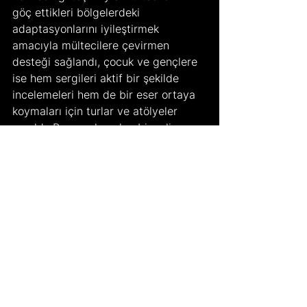
göç ettikleri bölgelerdeki 
adaptasyonlarını iyileştirmek 
amacıyla mültecilere çevirmen 
desteği sağlandı, çocuk ve gençlere 
ise hem sergileri aktif bir şekilde 
incelemeleri hem de bir eser ortaya 
koymaları için turlar ve atölyeler 
yapıldı. Bu uygulamalar, bienalin 
yalnızca bir sanat etkinliği olmanın 
ötesine geçerek toplumsal 
kapsayıcılığı destekleyen bir 
platform olduğunu gösteriyor. 
Sağlanan bu destekler ve hazırlanan 
turlar Bienal’in hitap ettiği kitleyi 
genişletiyor, toplumun tüm 
kesimlerinin sanata erişmesine 
olanak sağlıyor.